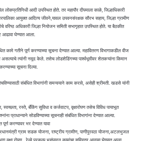
ह्यातील लोकप्रतिनिधी आदी उपस्थित होते. तर महापौर दीपमाला काळे, जिल्हाधिकारी
ानगरपालिका आयुक्त आदित्य जीवने,यावल उपवनसंरक्षक सौरभ सहाय, जिल्हा ग्रामीण
ंचे वरिष्ठ अधिकारी जिल्हा नियोजन समिती सभागृहात उपस्थित होते. या बैठकीत
र आढावा घेण्यात आला.
धित कामे गतीने पूर्ण करण्याच्या सूचना देण्यात आल्या. महावितरण विभागाकडील वीज
ता असल्याचे त्यांनी नमूद केले. तसेच लोडशेडिंगच्या पार्श्वभूमीवर शेतकऱ्यांना किमान
्याच्या सूचना दिल्या.
ोहोचविण्यासाठी संबंधित विभागांनी समन्वयाने काम करावे, असेही श्रीमती. खडसे यांनी
 स्वच्छता, रस्ते, बँकिंग सुविधा व कर्जवाटप, वृक्षारोपण तसेच विविध पायाभूत
नांना प्राधान्याने सोडविण्याच्या सूचनाही संबंधित विभागांना देण्यात आल्या.
पूर्ण करण्यावर भर देण्यात यावा
प्रधानमंत्री ग्राम सडक योजना, राष्ट्रीय ग्रामीण, पाणीपुरवठा योजना,अटलभुजल
ग वृक्षा रोपण , रेल्वे प्रकल्प भुसंपादन कामांचा सविस्तर आढावा घेण्यात आला.