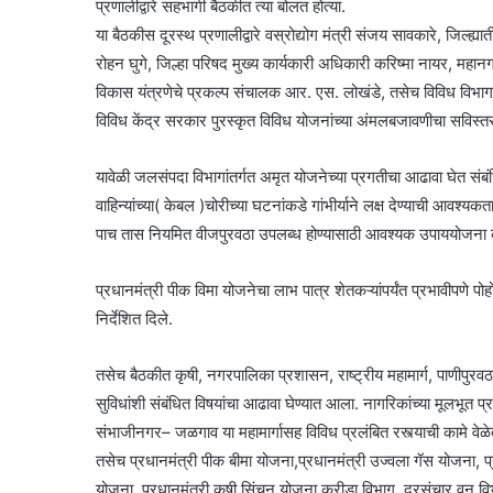
प्रणालीद्वारे सहभागी बैठकीत त्या बोलत होत्या.
या बैठकीस दूरस्थ प्रणालीद्वारे वस्रोद्योग मंत्री संजय सावकारे, जिल्
रोहन घुगे, जिल्हा परिषद मुख्य कार्यकारी अधिकारी करिष्मा नायर, मह
विकास यंत्रणेचे प्रकल्प संचालक आर. एस. लोखंडे, तसेच विविध विभागा
विविध केंद्र सरकार पुरस्कृत विविध योजनांच्या अंमलबजावणीचा सविस्त
यावेळी जलसंपदा विभागांतर्गत अमृत योजनेच्या प्रगतीचा आढावा घेत संबं
वाहिन्यांच्या( केबल )चोरीच्या घटनांकडे गांभीर्याने लक्ष देण्याची आवश्यक
पाच तास नियमित वीजपुरवठा उपलब्ध होण्यासाठी आवश्यक उपाययोजना करण
प्रधानमंत्री पीक विमा योजनेचा लाभ पात्र शेतकऱ्यांपर्यंत प्रभावीपणे प
निर्देशित दिले.
तसेच बैठकीत कृषी, नगरपालिका प्रशासन, राष्ट्रीय महामार्ग, पाणीपुरवठा,
सुविधांशी संबंधित विषयांचा आढावा घेण्यात आला. नागरिकांच्या मूलभूत प्रश्
संभाजीनगर– जळगाव या महामार्गासह विविध प्रलंबित रस्त्याची कामे वेळेत 
तसेच प्रधानमंत्री पीक बीमा योजना,प्रधानमंत्री उज्वला गॅस योजना, 
योजना, प्रधानमंत्री कृषी सिंचन योजना,क्रीडा विभाग, दूरसंचार,वन विभा