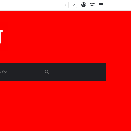
Log
Random
Sidebar
In
Article
Search
for