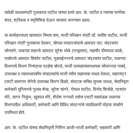
यावेळी पालकमंत्री गुलाबराव पाटील यांच्या हस्ते आर. के. पाटील व त्यांच्या पत्नीचा
शाल, श्रीफळ व स्मृतिचिन्ह देऊन सत्कार करण्यात आला.
या कार्यक्रमाला खासदार स्मिता वाघ, माजी परिवहन मंत्री डॉ. सतीश पाटील, माजी
परिवहन मंत्री गुलाबराव देवकर, चोपडा मतदारसंघाचे आमदार प्रा. चंद्रकांत
सोनवणे, जळगाव शहरचे आमदार सुरेश भोळे (राजूमामा), महापौर दीपमाला काळे,
पाचोराचे आमदार किशोर पाटील, मुक्ताईनगरचे आमदार चंद्रकांत पाटील, जळगाव
विभागाचे विभाग नियंत्रक प्रज्ञेश बोरसे, माजी उपमहाव्यवस्थापक सोपानराव नाबदे,
उपाध्यक्ष व व्यवस्थापकीय संचालकांचे माजी स्वीय सहाय्यक माधव देवधर, महाराष्ट्र
एसटी कामगार सेनेचे उपाध्यक्ष किरण बिडवे, संघटक सचिव सुभाष जाधव, सेवानिवृत्त
कर्मचारी युनियनचे गुलाब शेख, सुरेश चांगरे, गोपाल पाटील, विनोद शितोळे, प्रशांत
मोरे, सागर निकुंभ, खुशाल मोरे, शैलेश नन्नवरे तसेच एसटी महामंडळ जळगाव
विभागातील अधिकारी, कर्मचारी आणि विविध संघटनांचे पदाधिकारी मोठ्या संख्येने
उपस्थित होते.
आर. के. पाटील यांच्या सेवानिवृत्ती निमित्त आजी-माजी कर्मचारी, सहकारी आणि