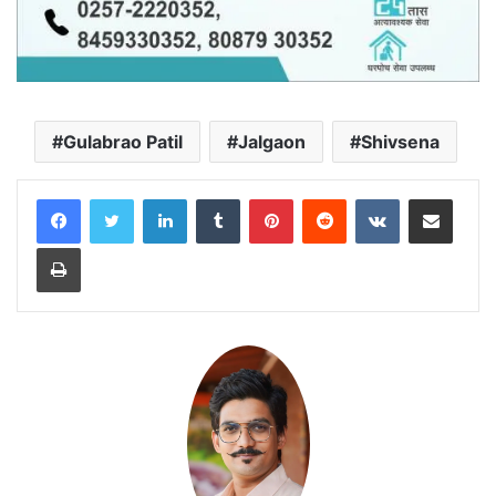
Gulabrao Patil
Jalgaon
Shivsena
LinkedIn
Tumblr
Pinterest
Reddit
VKontakte
Share via Email
Print