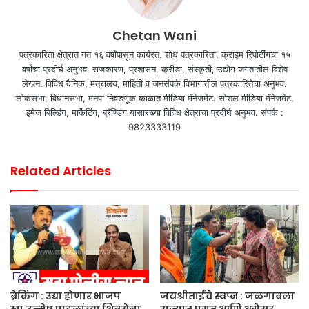
Chetan Wani
पत्रकारिता क्षेत्रात गत १६ वर्षांपासून कार्यरत. शोध पत्रकारिता, क्राईम रिपोर्टींगचा १५
वर्षांचा प्रदीर्घ अनुभव. राजकारण, प्रशासन, क्रीडा, संस्कृती, उद्योग जगतातील विशेष
लेखन. विविध दैनिक, मंत्रालय, माहिती व जनसंपर्क विभागातील पत्रकारितेचा अनुभव.
लोकसभा, विधानसभा, मनपा निवडणूक काळात मीडिया मॅनेजमेंट. सोशल मीडिया मॅनेजमेंट,
इमेज बिल्डिंग, मार्केटिंग, ब्रॅण्डिंग यासारख्या विविध क्षेत्राचा प्रदीर्घ अनुभव. संपर्क :
9823333119
Related Articles
ब्रेकिंग : उद्या होणार भाजप
जयश्रीताईंचे स्वप्न : जळगावला
खा.उन्मेष पाटलांच्या शिवसेना
राज्यात प्रगत आणि अग्रेसर