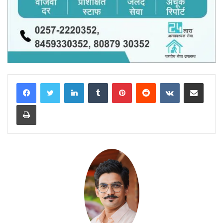
LinkedIn
Tumblr
Pinterest
Reddit
VKontakte
Share via Email
Print