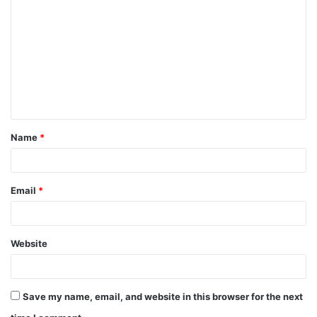
o
m
m
e
n
t
Name
*
*
Email
*
Website
Save my name, email, and website in this browser for the next