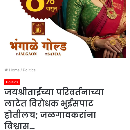
Home
/
Politics
Politics
जयश्रीताईंच्या परिवर्तनाच्या
लाटेत विरोधक भुईसपाट
होतीलच; जळगावकरांना
विश्वास…