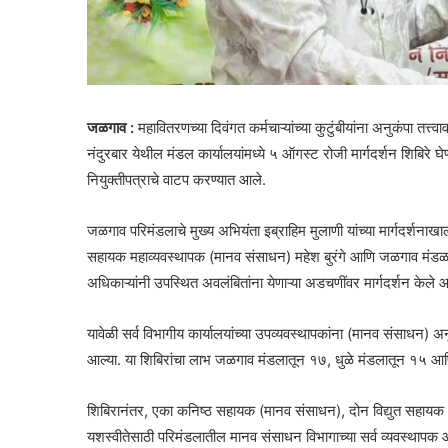
जळगाव :
महावितरणच्या दिवंगत कर्मचाऱ्यांच्या कुटुंबीयांना अनुकंपा तत
नंदुरबार येथील मंडल कार्यालयांमध्ये ५ ऑगस्ट रोजी मार्गदर्शन शिबिरे घे
नियुक्तीपत्राचे वाटप करण्यात आले.
जळगाव परिमंडलाचे मुख्य अभियंता इब्राहिम मुलाणी यांच्या मार्गदर्शन
सहायक महाव्यवस्थापक (मानव संसाधन) महेश बुरंगे आणि जळगाव मंडळाच्य
अधिकाऱ्यांनी उपस्थित अवलंबितांना येणाऱ्या अडचणींवर मार्गदर्शन केले आ
यावेळी सर्व विभागीय कार्यालयांच्या उपव्यवस्थापकांना (मानव संसाधन) अन
आल्या. या शिबिरांचा लाभ जळगाव मंडलातून १७, धुळे मंडलातून १५ आण
शिबिरानंतर, एका कनिष्ठ सहायक (मानव संसाधन), दोन विद्युत सहायक आ
यशस्वीतेसाठी परिमंडलातील मानव संसाधन विभागाच्या सर्व व्यवस्थापक 