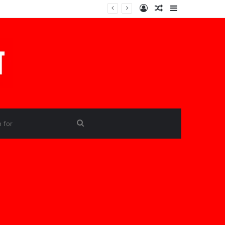
Log
Random
Sidebar
In
Article
Search
for