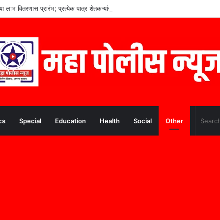
च्या लाभ वितरणास प्रारंभ; प्रत्येक पात्र शेतकऱ्यांना लाभ मिळणार– मुख्यमंत्री देवेंद्र फडणवीस
cs
Special
Education
Health
Social
Other