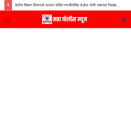
शालेय शिक्षण विभागाचे प्रधान सचिव रणजीतसिंह देओल यांची जळगाव जिल्ह्यातील शाळांना भेट
Menu
S
fo