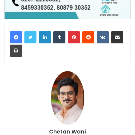
LinkedIn
Tumblr
Pinterest
Reddit
VKontakte
Share via Email
Print
Chetan Wani