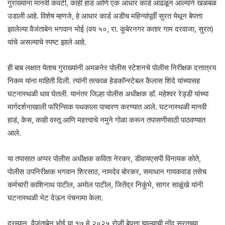
गुराख्यांना मानवी कवटी, काही हाडं आणि एक आधार कार्ड आढळून आल्याने खळबळ
उडाली आहे. विशेष म्हणजे, हे आधार कार्ड अडीच महिन्यांपूर्वी सुरत येथून बेपत्ता
झालेल्या वैजंताबेन भगवान भोई (वय ५०, रा. कुबेरनगर कतार गाम दरवाजा, सुरत)
यांचे असल्याचे स्पष्ट झाले आहे.
ही बाब लक्षात येताच गुराख्यांनी अमळनेर पोलीस स्टेशनचे पोलीस निरीक्षक दत्तात्रय
निकम यांना माहिती दिली. त्यांनी तत्काळ हेडकॉन्स्टेबल कैलास शिंदे यांच्यासह
घटनास्थळी धाव घेतली. यानंतर जिल्हा पोलीस अधीक्षक डॉ. महेश्वर रेड्डी यांच्या
मार्गदर्शनाखाली फॉरेन्सिक पथकाला पाचारण करण्यात आले. घटनास्थळी मानवी
हाडं, केस, काही वस्तू आणि महत्त्वाचे नमुने गोळा करून तपासणीसाठी पाठवण्यात
आले.
या तपासात अप्पर पोलीस अधीक्षक कविता नेरकर, डीवायएसपी विनायक कोते,
पोलीस उपनिरीक्षक भगवान शिरसाठ, नामदेव बोरकर, समाधान गायकवाड तसेच
कर्मचारी काशिनाथ पाटील, अमोल पाटील, जितेंद्र निकुंभे, सागर साळुंखे यांनी
घटनास्थळी भेट देऊन पंचनामा केला.
दरम्यान, वैजंताबेन भोई या १७ मे २०२५ रोजी बेपत्ता झाल्याची नोंद सुरतच्या