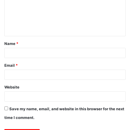
m
m
e
n
t
Name
*
*
Email
*
Website
Save my name, email, and website in this browser for the next
time I comment.