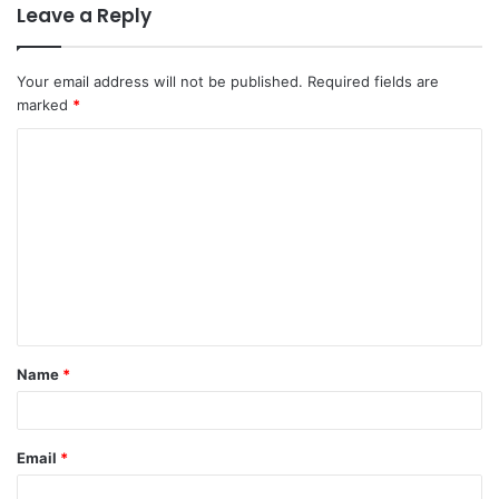
Leave a Reply
Your email address will not be published.
Required fields are
marked
*
C
o
m
m
e
n
t
Name
*
*
Email
*