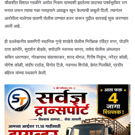
चौकशीत विशाल गवळीने अमोल निकम याच्याशी झालेल्या वादाच्या पार्श्वभूमीवर राग
मनात धरून त्याचा गळा गमछ्याने आवळून खून केल्याची कबुली दिली. त्यानंतर
आरोपीला मालेगाव छावणी पोलीस ठाण्यात हजर करून पुढील कारवाई सुरू करण्यात
आली आहे.
ही उल्लेखनीय कामगिरी स्थानिक गुन्हे शाखेचे पोलीस निरीक्षक रविंद्र मगर, पोउनि
दत्ता कांभीरे, सुदर्शन बोडके, सपोउनि नवनाथ सानप, तसेच पोलीस अंमलदार
सचिन धारणकर, गोरक्षनाथ संवत्सरकर, शरद मोगल, गिरीष निकुंभ, नरेंद्र कोळी,
योगेश कोळी, संदीप राठोड, विनोद टिळे, नवनाथ शिरोळे, हेमंत गिलबिले, प्रदीप
बहिरम यांच्या पथकाने केली.