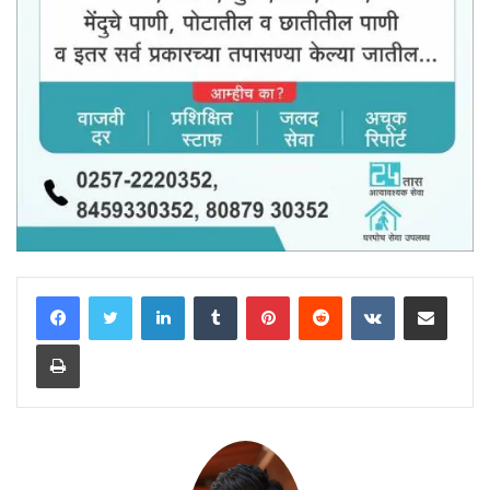
LinkedIn
Tumblr
Pinterest
Reddit
VKontakte
Share via Email
Print