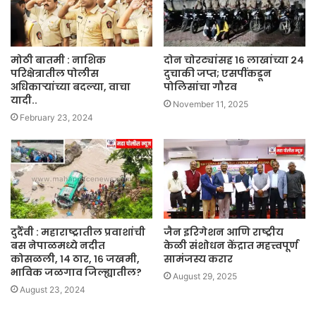
मोठी बातमी : नाशिक
दोन चोरट्यांसह १६ लाखांच्या २४
परिक्षेत्रातील पोलीस
दुचाकी जप्त; एसपींकडून
अधिकाऱ्यांच्या बदल्या, वाचा
पोलिसांचा गौरव
यादी..
November 11, 2025
February 23, 2024
दुर्दैवी : महाराष्ट्रातील प्रवाशांची
जैन इरिगेशन आणि राष्ट्रीय
बस नेपाळमध्ये नदीत
केळी संशोधन केंद्रात महत्त्वपूर्ण
कोसळली, १४ ठार, १६ जखमी,
सामंजस्य करार
भाविक जळगाव जिल्ह्यातील?
August 29, 2025
August 23, 2024