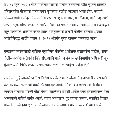
दि. २६ जून २०२५ रोजी मालेगाव छावणी पोलीस ठाण्याच्या हद्दीत सुजन टॉकीज
परिसरातील मोकळ्या जागेत एका युवकाचा मृतदेह आढळून आला होता. मृताची
ओळख अमोल मोहन निकम (वय २५, रा. एकता नगर, गवळीवाडा, मालेगाव) अशी
पटली. प्रारंभीच्या तपासात अमोल निकमचा गळा भगव्या रंगाच्या रूमालाने आवळून
खून करण्यात आल्याचे स्पष्ट झाले. याप्रकरणी छावणी पोलीस ठाण्यात अज्ञात
आरोपीविरुद्ध भादंवि कलम १०३(१) अंतर्गत गुन्हा दाखल करण्यात आला.
गुन्ह्याच्या तपासासाठी नाशिक ग्रामीणचे पोलीस अधीक्षक बाळासाहेब पाटील, अपर
पोलीस अधीक्षक तेगबीर सिंह संधू आणि मालेगाव कॅम्पचे उपविभागीय अधिकारी सुरज
गुंजाळ यांनी विशेष तपास पथक तयार करून कारवाईचे आदेश दिले.
स्थनिक गुन्हे शाखेचे पोलीस निरीक्षक रविंद्र मगर यांच्या नेतृत्वाखालील पथकाने
घटनास्थळी तपासाची चक्रे फिरवत मृत अमोल निकमच्या हालचाली, दैनंदिन
व्यवहार याबाबत माहिती गोळा केली. घटनेच्या दिवशी अमोल एका दुचाकीवरून गेला
असल्याची माहिती समोर आली. त्याच आधारावर पुढे तपास करून, संशयित विशाल
मारूती गवळी (वय ३८, रा. कैलास नगर, मालेगाव) यास ताब्यात घेण्यात आले.