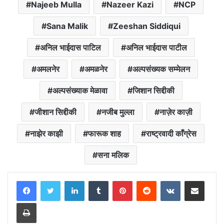
Najeeb Mulla
Nazeer Kazi
NCP
Sana Malik
Zeeshan Siddiqui
अनिल भाईदास पाटिल
अनिल भाईदास पाटील
अमलनेर
अमळनेर
अल्पसंख्यक सम्मेलन
अल्पसंख्याक मेळावा
जिशान सिद्दीकी
जीशान सिद्दीकी
नजीब मुल्ला
नाज़ेर काज़ी
नाझेर काझी
फारूक शाह
राष्ट्रवादी काँग्रेस
सना मलिक
LinkedIn
Tumblr
Pinterest
Reddit
VKontakte
Share via Email
Print