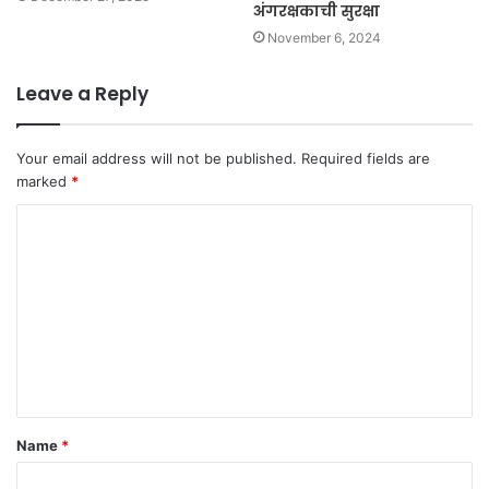
अंगरक्षकाची सुरक्षा
November 6, 2024
Leave a Reply
Your email address will not be published.
Required fields are
marked
*
C
o
m
m
e
n
t
Name
*
*