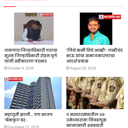
जळगाव जिल्हाधिकारी पदाचा
‘जिथे कमी तिथे आम्ही’: लखीचंद
नूतन जिल्हाधिकारी रोहन घुगे
भाऊ यांचा समाजकारणाचा
यांनी स्वीकारला पदभार
आदर्श प्रवास
October 9, 2025
August 28, 2025
महायुती झाली… पण भाजप
११ मतदारसंघातील ४९
‘बॅकफुट’वर..
उमेदवारांना निवडणूक
काळासाठी शस्त्रधारी
December 27, 2025