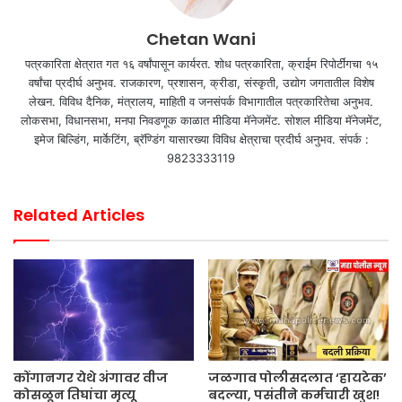
Chetan Wani
पत्रकारिता क्षेत्रात गत १६ वर्षांपासून कार्यरत. शोध पत्रकारिता, क्राईम रिपोर्टींगचा १५
वर्षांचा प्रदीर्घ अनुभव. राजकारण, प्रशासन, क्रीडा, संस्कृती, उद्योग जगतातील विशेष
लेखन. विविध दैनिक, मंत्रालय, माहिती व जनसंपर्क विभागातील पत्रकारितेचा अनुभव.
लोकसभा, विधानसभा, मनपा निवडणूक काळात मीडिया मॅनेजमेंट. सोशल मीडिया मॅनेजमेंट,
इमेज बिल्डिंग, मार्केटिंग, ब्रॅण्डिंग यासारख्या विविध क्षेत्राचा प्रदीर्घ अनुभव. संपर्क :
9823333119
Related Articles
कोंगानगर येथे अंगावर वीज
जळगाव पोलीसदलात ‘हायटेक’
कोसळून तिघांचा मृत्यू
बदल्या, पसंतीने कर्मचारी खुश!