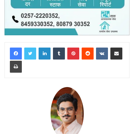
LinkedIn
Tumblr
Pinterest
Reddit
VKontakte
Share via Email
Print