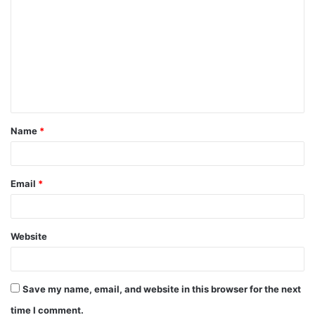
o
m
m
e
n
t
Name
*
*
Email
*
Website
Save my name, email, and website in this browser for the next
time I comment.