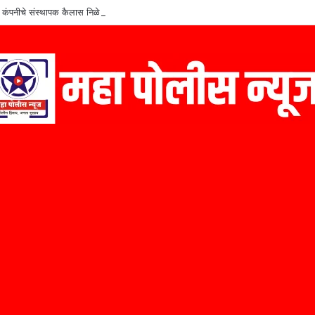
कंपनीचे संस्थापक कैलास निळे यांचा ‘मराठी उद्योजक पुरस्कार