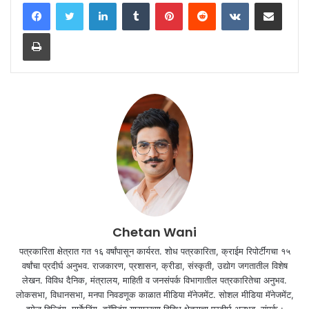
LinkedIn
Tumblr
Pinterest
Reddit
VKontakte
Share via Email
Print
Chetan Wani
पत्रकारिता क्षेत्रात गत १६ वर्षांपासून कार्यरत. शोध पत्रकारिता, क्राईम रिपोर्टींगचा १५
वर्षांचा प्रदीर्घ अनुभव. राजकारण, प्रशासन, क्रीडा, संस्कृती, उद्योग जगतातील विशेष
लेखन. विविध दैनिक, मंत्रालय, माहिती व जनसंपर्क विभागातील पत्रकारितेचा अनुभव.
लोकसभा, विधानसभा, मनपा निवडणूक काळात मीडिया मॅनेजमेंट. सोशल मीडिया मॅनेजमेंट,
इमेज बिल्डिंग, मार्केटिंग, ब्रॅण्डिंग यासारख्या विविध क्षेत्राचा प्रदीर्घ अनुभव. संपर्क :