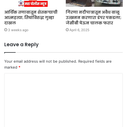
आर्थिक तणावातून शेतकऱ्याची
गिरणा नदीपात्रातून अवैध वाळू
आत्महत्या; तिघांविरुद्ध गुन्हा
उत्खनन करणारा डंपर पकडला;
दाखल
जेसीबी घेऊन चालक फरार
3 weeks ago
April 6, 2025
Leave a Reply
Your email address will not be published.
Required fields are
marked
*
C
o
m
m
e
n