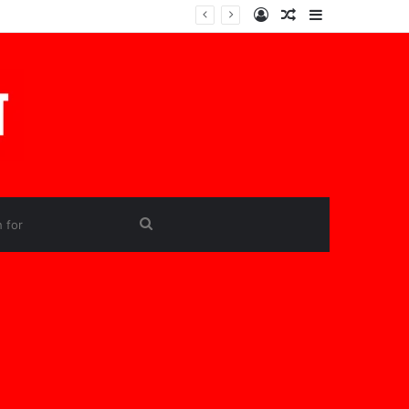
Log
Random
Sidebar
In
Article
Search
for