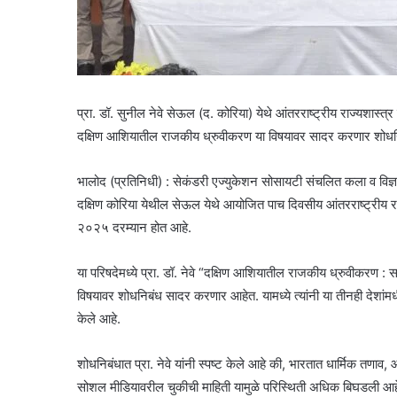
प्रा. डॉ. सुनील नेवे सेऊल (द. कोरिया) येथे आंतरराष्ट्रीय राज्यशास्त्
दक्षिण आशियातील राजकीय ध्रुवीकरण या विषयावर सादर करणार शोधन
भालोद (प्रतिनिधी) : सेकंडरी एज्युकेशन सोसायटी संचलित कला व विज्ञान
दक्षिण कोरिया येथील सेऊल येथे आयोजित पाच दिवसीय आंतरराष्ट्रीय रा
२०२५ दरम्यान होत आहे.
या परिषदेमध्ये प्रा. डॉ. नेवे “दक्षिण आशियातील राजकीय ध्रुवीकरण : स
विषयावर शोधनिबंध सादर करणार आहेत. यामध्ये त्यांनी या तीनही देशा
केले आहे.
शोधनिबंधात प्रा. नेवे यांनी स्पष्ट केले आहे की, भारतात धार्मिक त
सोशल मीडियावरील चुकीची माहिती यामुळे परिस्थिती अधिक बिघडली आहे. 