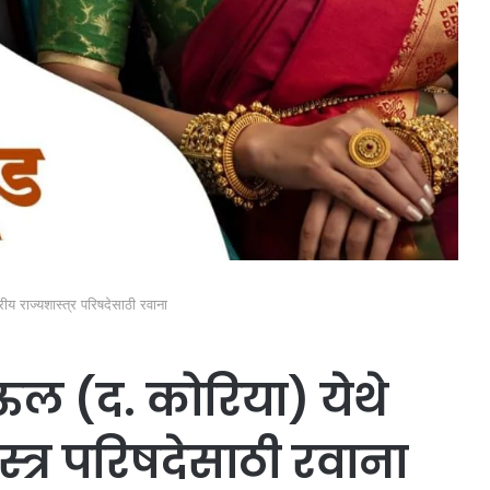
रीय राज्यशास्त्र परिषदेसाठी रवाना
सेऊल (द. कोरिया) येथे
स्त्र परिषदेसाठी रवाना