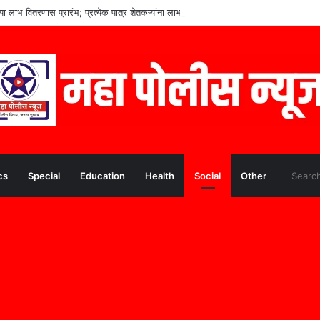
च्या लाभ वितरणास प्रारंभ; प्रत्येक पात्र शेतकऱ्यांना लाभ मिळणार– मुख्यमंत्री देवेंद्र फडणवीस
cs
Special
Education
Health
Social
Other