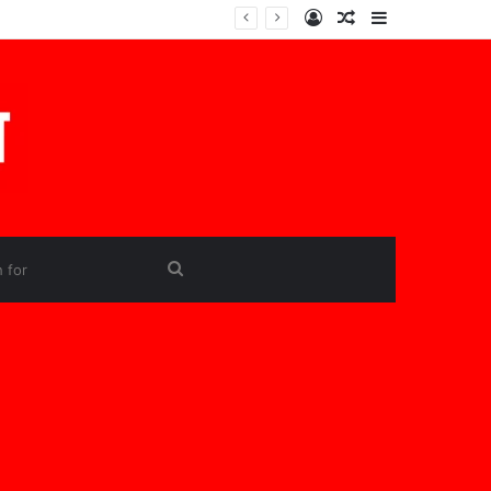
Log
Random
Sidebar
In
Article
Search
for