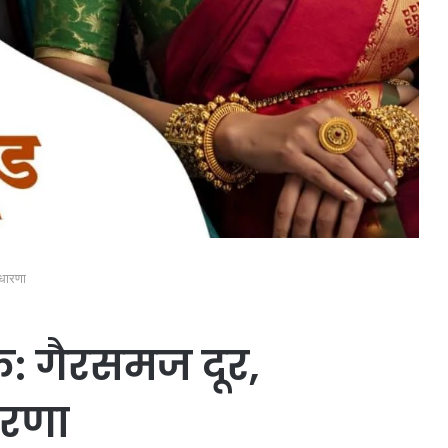
ुधारणा
क: गैरसमज दूर,
ारणा