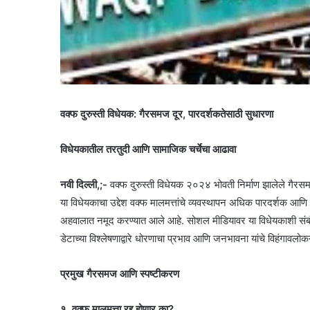
वक्फ दुरुस्ती विधेयक: गैरसमज दूर, पारदर्शकतेसाठी सुधारणा
विधेयकातील तरतुदी आणि सामाजिक चर्चेचा आढावा
नवी दिल्ली,;-
वक्फ दुरुस्ती विधेयक २०२४ भोवती निर्माण झालेले गैरस
या विधेयकाचा उद्देश वक्फ मालमत्तांचे व्यवस्थापन अधिक पारदर्शक आणि
अहवालात नमूद करण्यात आले आहे. सोशल मीडियावर या विधेयकाशी संबंध
डेटाच्या विश्लेषणाद्वारे धोरणाचा प्रभाव आणि जनभावना यांचे विहंगावल
प्रमुख गैरसमज आणि स्पष्टीकरण
१. वक्फ मालमत्ता रद्द होणार का?