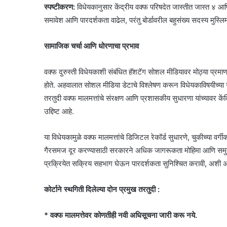
स्पष्टीकरण:
विधेयकानुसार केंद्रीय वक्फ परिषदेत जास्तीत जास्त ४ आणि 
समावेश आणि पारदर्शकता वाढेल, परंतु बोर्डावरील बहुसंख्य सदस्य मुस्ल
सामाजिक चर्चा आणि धोरणाचा प्रभाव
वक्फ दुरुस्ती विधेयकाशी संबंधित हॅशटॅग सोशल मीडियावर मोठ्या प्रमाण
होते. अहवालात सोशल मीडिया डेटाचे विश्लेषण करून विधेयकाविषयीच्या
तरतुदी वक्फ मालमत्तांचे संरक्षण आणि प्रशासकीय सुधारणा यांच्यावर केंद
उद्दिष्ट आहे.
या विधेयकामुळे वक्फ मालमत्तांचे डिजिटल रेकॉर्ड सुधारणे, चुकीच्या वर
गैरसमज दूर करण्यासाठी सरकारने अधिक जागरूकता मोहिमा आणि समुदा
प्रक्रियेत सक्रिय सहभाग घेऊन पारदर्शकता सुनिश्चित करावी, अशी अपे
कोर्टाने स्थगिती दिलेल्या दोन प्रमुख तरतुदी :
* वक्फ मालमत्तेवर कोणतीही नवी अधिसूचना जारी करू नये.