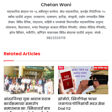
Chetan Wani
पत्रकारिता क्षेत्रात गत १६ वर्षांपासून कार्यरत. शोध पत्रकारिता, क्राईम रिपोर्टींगचा १५
वर्षांचा प्रदीर्घ अनुभव. राजकारण, प्रशासन, क्रीडा, संस्कृती, उद्योग जगतातील विशेष
लेखन. विविध दैनिक, मंत्रालय, माहिती व जनसंपर्क विभागातील पत्रकारितेचा अनुभव.
लोकसभा, विधानसभा, मनपा निवडणूक काळात मीडिया मॅनेजमेंट. सोशल मीडिया मॅनेजमेंट,
इमेज बिल्डिंग, मार्केटिंग, ब्रॅण्डिंग यासारख्या विविध क्षेत्राचा प्रदीर्घ अनुभव. संपर्क :
9823333119
Related Articles
आंतरजिल्हा युवा आदान प्रदान
झोमॅटो, स्विगीपेक्षा फास्ट
कार्यक्रमाच्या समारोप
जळगाव पोलिसांची मदत सेवा
समारंभास खा. स्मिताताई वाघ
Dial ११२