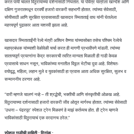
करत पायी चालत विठुरायाच्या दर्शनासाठी निघतात. या पवित्र यात्रेला खान्देश आणि
दक्षिण गुजरातमधून दरवर्षी हजारो वारकरी सहभागी होतात. त्यांच्या सेवेसाठी,
सोयीसाठी आणि सुरक्षित प्रवासासाठी खासदार स्मिताताई वाघ यांनी घेतलेला
महत्त्वपूर्ण पुढाकार आता यशस्वी झाला आहे.
खासदार स्मिताताईंनी रेल्वे मंत्री अश्विन वैष्णव यांच्यासोबत तसेच पश्चिम रेल्वेचे
महाप्रबंधक यांच्याशी वेळोवेळी चर्चा करत ही मागणी प्रभावीपणे मांडली. त्यांच्या
सातत्यपूर्ण प्रयत्नांना केंद्र सरकारची त्वरित मान्यता मिळाली ही गाडी केवळ
प्रवासाचे साधन नसून, भाविकांच्या मनातील विठ्ठल भेटीचा दुवा आहे. विशेषतः
वयोवृद्ध, महिला, लहान मुले व युवकांसाठी हा प्रवास आता अधिक सुरक्षित, सुलभ व
सन्माननीय ठरणार आहे.
“वारी म्हणजे चालणं नव्हे – ती श्रद्धेची, भक्तीची आणि संस्कृतीची ओळख आहे.
विठुरायाच्या दर्शनासाठी हजारो वारकरी जीव ओतून मार्गस्थ होतात. त्यांच्या सेवेसाठी
‘उधना – पंढरपूर’ स्पेशल ट्रेन मिळवणं हे माझं कर्तव्यच होत. ही ट्रेन म्हणजे
भाविकांसाठी विठुरायाचं एक वरदानच ठरेल.”
स्पेशल गाडीची माहिती : दिनांक :