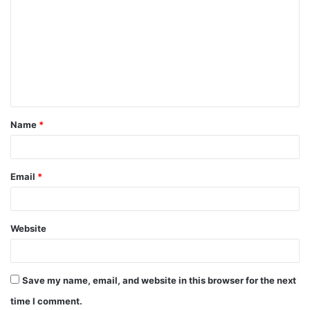
o
m
m
e
n
t
Name
*
*
Email
*
Website
Save my name, email, and website in this browser for the next
time I comment.