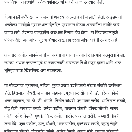
स्थानिक ग्रामस्थांची अनेक वर्षांपासूनची मागणी आज पूर्णत्वास गेली.
गेल्या काही वर्षांपासून या रस्त्याची अवस्था अत्यंत दयनीय झाली होती. खड्ड्यांनी
भरलेल्या मार्गामुळे ग्रामस्थांना दैनंदिन प्रवासात मोठ्या अडचणींना सामोरे जावे
लागत होते. शेतमाल वाहतुकीस अडथळा निर्माण होत होता.. या विकासकामामुळे
परिसरातील जनजीवन सुलभ होणार असून हा रस्ता जीवनवाहिनी ठरणार आहे.
आमदार अमोल जावळे यांनी या प्रश्नाचा शासन दरबारी सातत्याने पाठपुरावा केला.
त्यांच्या अथक प्रयत्नांमुळे या रस्त्यासाठी आवश्यक निधी मंजूर झाला आणि आज
भूमिपूजनाचा ऐतिहासिक क्षण साकारला.
या सोहळ्याला ग्रामस्थ, महिला, युवक तसेच पदाधिकारी मोठ्या संख्येने उपस्थित
होते. हिरालाल चौधरी, शरददादा महाजन, प्रभाकर सोनावणे, डॉ. नरेंद्र कोल्हे,
भरत महाजन, डॉ. जे. डी. भंगाळे, नितीन चौधरी, प्रभाकर सरोदे, आलिशान तडवी,
पिंटू तेली, योगराज बऱ्हाटे, उमेश पाटील, नारायण चौधरी, दीपक चौधरी, सागर
कोळी, उमेश बेंडाळे, गुणवंत निळ, अमोल वारके, प्रशांत सरोदे, जयश्री चौधरी,
लता मेढे, पूजा पाटील, डालू चौधरी, भरत पाटील, ज्ञानेश्वर तायडे, सुपडू नेहते,
मच्छिन्द्र चौधरी, चंद्रकांत तळेले, अनंता फेगडे, अण्णा भोळे, कुणाल सोनावणे,