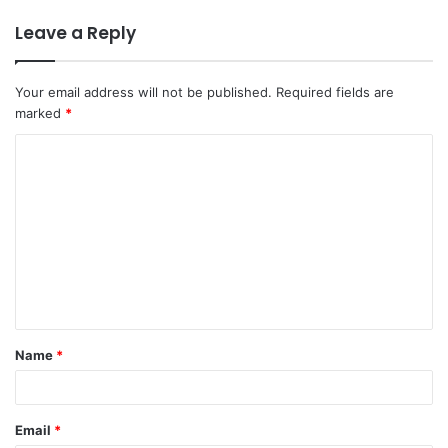
Leave a Reply
Your email address will not be published.
Required fields are
marked
*
C
o
m
m
e
n
t
Name
*
*
Email
*