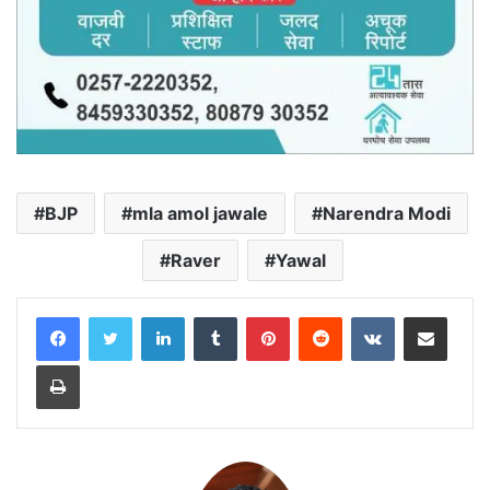
BJP
mla amol jawale
Narendra Modi
Raver
Yawal
LinkedIn
Tumblr
Pinterest
Reddit
VKontakte
Share via Email
Print