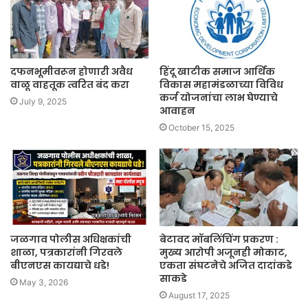
दफनभूमीवरून होणारी अवैध
हिंदू खाटीक समाज आर्थिक
वाळू वाहतूक त्वरित बंद करा
विकास महामंडळाच्या विविध
कर्ज योजनांचा लाभ घेण्याचे
July 9, 2025
आवाहन
October 15, 2025
जळगाव पोलीस अधिक्षकांची
बेटावद मॉबलिंचिंग प्रकरण :
शाळा, पत्रकारांनी गिरवले
मुख्य आरोपी अजूनही मोकाट,
बीएनएस कायद्याचे धडे!
एकता संघटनेचे अजित दादांकडे
साकडे
May 3, 2026
August 17, 2025