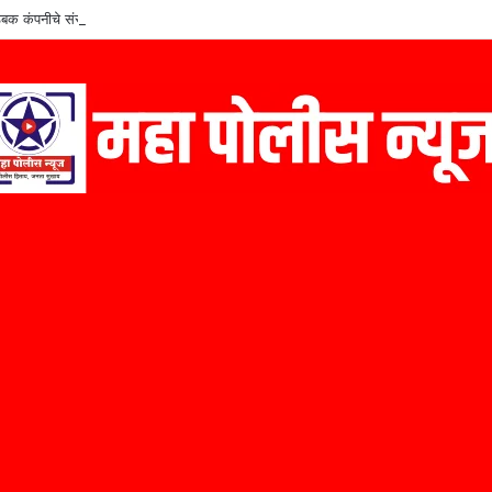
बक कंपनीचे संस्थापक कैलास निळे यांचा ‘मराठी उद्योजक पुरस्कार