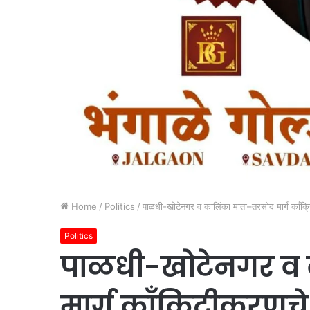
Home
/
Politics
/
पाळधी-खोटेनगर व कालिंका माता–तरसोद मार्ग काँक्रि
Politics
पाळधी-खोटेनगर व 
मार्ग काँक्रिटीकरणच