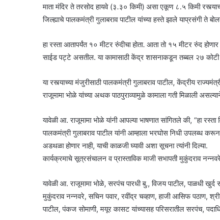
माता मंदिर ते तरसोद हायवे (३.३० किमी) असा एकूण ८.५ किमी रस्त्याच्य
जिल्ह्याचे पालकमंत्री गुलाबराव पाटील यांच्या हस्ते झाले याप्रसंगी ते बोल
हा रस्ता आतापर्यंत १० मीटर रुंदीचा होता. आता तो १५ मीटर रुंद होणा
साईड पट्टे असतील. या कामासाठी केंद्र शासनाकडून तब्बल २७ कोटी 
या रस्त्याच्या मंजुरीसाठी पालकमंत्री गुलाबराव पाटील, केंद्रीय राज्
राजूमामा भोळे यांच्या अथक पाठपुराव्यामुळे कामाला गती मिळाली असल्या
यावेळी आ. राजूमामा भोळे यांनी आपल्या भाषणात सांगितले की, “हा रस्त
पालकमंत्री गुलाबराव पाटील यांनी आम्हाला भरघोस निधी उपलब्ध करून श
अडथळा होणार नाही, याची काळजी घ्यावी अशा सूचना त्यांनी दिल्या.
कार्यक्रमाचे सूत्रसंचालन व प्रास्ताविक माजी सभापती मुकुंदराव नन्न
यावेळी आ. राजूमामा भोळे, सरपंच पारधी बु., विजय पाटील, पाळधी खुर
मुकुंदराव नन्नवरे, सचिन पवार, रवींद्र चव्हाण, हाजी आसिफ पठाण, श्
पाटील, पंकज सोमाणी, मयूर कासट यांच्यासह परिसरातील सरपंच, पदाधिक