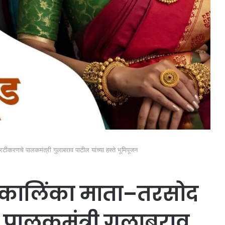
टीकरणचे पालकमंत्री गुलाबराव पाटील यांच्या हस्ते भूमिपूजन
कालिंका माता–तरसोद
े पालकमंत्री गुलाबराव