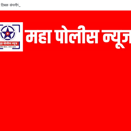
 ठिबक कंपनीचे संस्थापक कैलास निळे यांचा ‘मराठी उद्योजक पुरस्कार