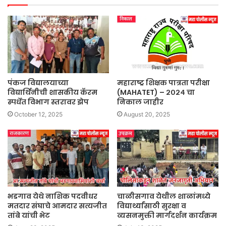
पंकज विद्यालयाच्या
महाराष्ट्र शिक्षक पात्रता परीक्षा
विद्यार्थिनीची शासकीय कॅरम
(MAHATET) – २०२४ चा
स्पर्धेत विभाग स्तरावर झेप
निकाल जाहीर
October 12, 2025
August 20, 2025
भडगाव येथे नाशिक पदवीधर
चाळीसगाव येथील शाळांमध्ये
मतदार संघाचे आमदार सत्यजीत
विद्यार्थ्यांसाठी सुरक्षा व
तांबे यांची भेट
व्यसनमुक्ती मार्गदर्शन कार्यक्रम