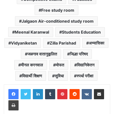
Free study room
Jalgaon Air-conditioned study room
Meenal Karanwal
Students Education
Vidyaniketan
Zilla Parishad
अभ्यासिका
जळगाव वातानुकूलित
जिल्हा परिषद
मीनल करनवाल
मोफत
विद्यानिकेतन
विद्यार्थी शिक्षण
सुविधा
स्पर्धा परीक्षा
LinkedIn
Tumblr
Pinterest
Reddit
VKontakte
Share via Email
Print