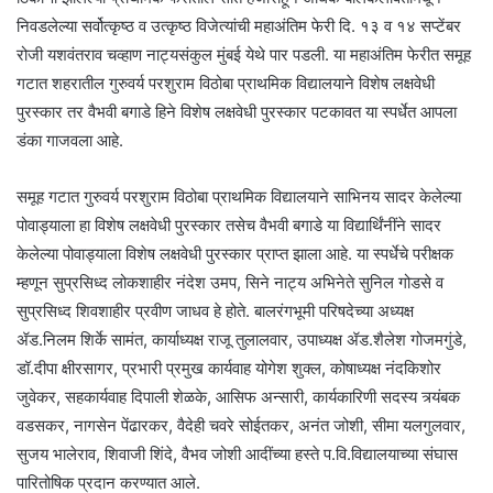
निवडलेल्या सर्वोत्कृष्ठ व उत्कृष्ठ विजेत्यांची महाअंतिम फेरी दि. १३ व १४ सप्टेंबर
रोजी यशवंतराव चव्हाण नाट्यसंकुल मुंबई येथे पार पडली. या महाअंतिम फेरीत समूह
गटात शहरातील गुरुवर्य परशुराम विठोबा प्राथमिक विद्यालयाने विशेष लक्षवेधी
पुरस्कार तर वैभवी बगाडे हिने विशेष लक्षवेधी पुरस्कार पटकावत या स्पर्धेत आपला
डंका गाजवला आहे.
समूह गटात गुरुवर्य परशुराम विठोबा प्राथमिक विद्यालयाने साभिनय सादर केलेल्या
पोवाड्याला हा विशेष लक्षवेधी पुरस्कार तसेच वैभवी बगाडे या विद्यार्थिंनींने सादर
केलेल्या पोवाड्याला विशेष लक्षवेधी पुरस्कार प्राप्त झाला आहे. या स्पर्धेचे परीक्षक
म्हणून सुप्रसिध्द लोकशाहीर नंदेश उमप, सिने नाट्य अभिनेते सुनिल गोडसे व
सुप्रसिध्द शिवशाहीर प्रवीण जाधव हे होते. बालरंगभूमी परिषदेच्या अध्यक्ष
ॲड.निलम शिर्के सामंत, कार्याध्यक्ष राजू तुलालवार, उपाध्यक्ष ॲड.शैलेश गोजमगुंडे,
डॉ.दीपा क्षीरसागर, प्रभारी प्रमुख कार्यवाह योगेश शुक्ल, कोषाध्यक्ष नंदकिशोर
जुवेकर, सहकार्यवाह दिपाली शेळके, आसिफ अन्सारी, कार्यकारिणी सदस्य त्र्यंबक
वडसकर, नागसेन पेंढारकर, वैदेही चवरे सोईतकर, अनंत जोशी, सीमा यलगुलवार,
सुजय भालेराव, शिवाजी शिंदे, वैभव जोशी आदींच्या हस्ते प.वि.विद्यालयाच्या संघास
पारितोषिक प्रदान करण्यात आले.