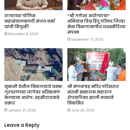
राज्याच्या पोलिस
“श्री गणेशा आरोग्याचा”
महासंचालकपदी संजय वर्मा
अभियान विश्व हिंदू परिषद जिल्हा
यांची नियुक्ती
सेवा विभागामार्फत यशस्वीरित्या
संपन्न
November 6, 2024
September 17, 2025
सुकळी येथील विद्यालयाचे चक्क
श्री मंगळग्रह मंदिर परिसरात
गुरचरणच्या जागेवर अतिक्रमण
संतश्री सखाराम महाराज
केल्याचा आरोप; तहसीदाराकडे
रोपवाटिका झाली नव्याने
तक्रार
विकसित
January 21, 2026
June 28, 2026
Leave a Reply