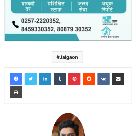
Jalgaon
LinkedIn
Tumblr
Pinterest
Reddit
VKontakte
Share via Email
Print