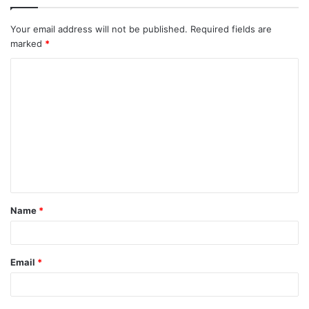
Your email address will not be published.
Required fields are
marked
*
C
o
m
m
e
n
t
Name
*
*
Email
*