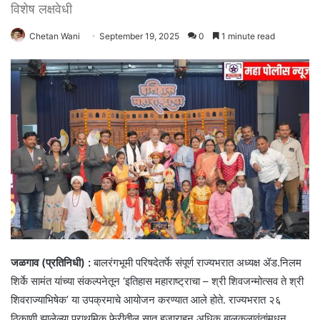
विशेष लक्षवेधी
Chetan Wani
September 19, 2025
0
1 minute read
जळगाव (प्रतिनिधी) :
बालरंगभूमी परिषदेतर्फे संपूर्ण राज्यभरात अध्यक्ष ॲड.निलम
शिर्के सामंत यांच्या संकल्पनेतून ‘इतिहास महाराष्ट्राचा – श्री शिवजन्मोत्सव ते श्री
शिवराज्याभिषेक’ या उपक्रमाचे आयोजन करण्यात आले होते. राज्यभरात २६
ठिकाणी झालेल्या प्राथमिक फेरीतील सात हजाराहून अधिक बालकलावंतांमधून