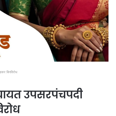
खेडकर बिनविरोध
मपंचायत उपसरपंचपदी
िरोध