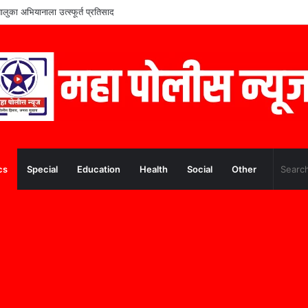
ंच्या शिक्षणाला आधार; ममुराबाद येथे शैक्षणिक साहित्याचे वाटप
cs
Special
Education
Health
Social
Other