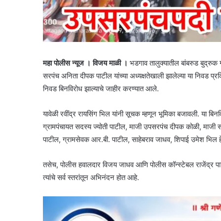
महा पोलीस न्यूज । विजय माळी ।
भडगाव तालुक्यातील बांबरुड बुद्रु
सरपंच अनिता दीपक पाटील यांच्या अध्यक्षतेखाली झालेल्या या निवड प्रक्
निवड बिनविरोध झाल्याचे जाहीर करण्यात आले.
यावेळी रवींद्र रायसिंग भिल यांनी सूचक म्हणून भूमिका बजावली. या बिन
ग्रामपंचायत सदस्य ज्योती पाटील, माजी उपसरपंच दीपक कोळी, माजी स
पाटील, ग्रामसेवक आर.बी. पाटील, साहेबराव जाधव, शिपाई उमेश भिल हे
तसेच, पोलीस हवालदार विजय जाधव आणि पोलीस कॉन्स्टेबल राजेंद्र पाटी
त्यांचे सर्व स्तरांतून अभिनंदन होत आहे.