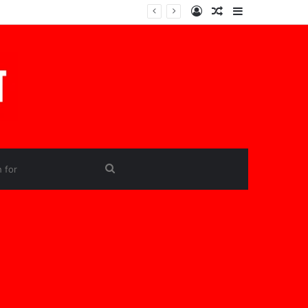
Log
Random
Sidebar
In
Article
Search
for