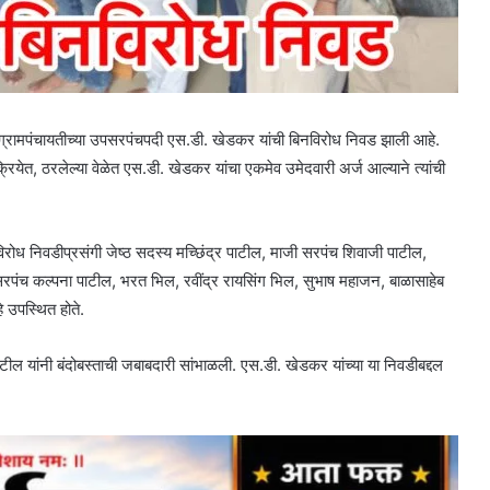
क ग्रामपंचायतीच्या उपसरपंचपदी एस.डी. खेडकर यांची बिनविरोध निवड झाली आहे.
रियेत, ठरलेल्या वेळेत एस.डी. खेडकर यांचा एकमेव उमेदवारी अर्ज आल्याने त्यांची
विरोध निवडीप्रसंगी जेष्ठ सदस्य मच्छिंद्र पाटील, माजी सरपंच शिवाजी पाटील,
रपंच कल्पना पाटील, भरत भिल, रवींद्र रायसिंग भिल, सुभाष महाजन, बाळासाहेब
 उपस्थित होते.
ल यांनी बंदोबस्ताची जबाबदारी सांभाळली. एस.डी. खेडकर यांच्या या निवडीबद्दल