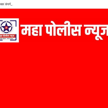
बक कंपनीचे संस्थापक कैलास निळे यांचा ‘मराठी उद्योजक पुरस्कार