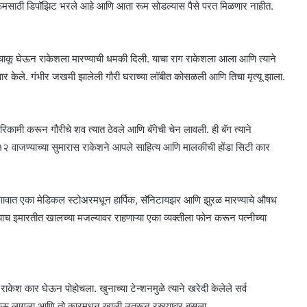
या रूमसाठी डिपॉझिट भरले आहे आणि आता रूम सोडल्यास पैसे परत मिळणार नाहीत.
ने चाकू घेऊन राकेशला मारण्याची धमकी दिली. याचा राग राकेशला आला आणि त्याने
वार केले. गंभीर जखमी झालेली गौरी घराच्या लॉबीत कोसळली आणि तिचा मृत्यू झाला.
 रिकामी करून गौरीचे शव त्यात ठेवले आणि बॅगेची चेन लावली. ही बॅग त्याने
ी १२ वाजण्याच्या सुमारास राकेशने आपले साहित्य आणि मालकीची होंडा सिटी कार
गल गावात एका मेडिकल स्टोअरमधून हार्पिक, सॅनिटायझर आणि झुरळ मारण्याचे औषध
त्याच इमारतीत खालच्या मजल्यावर राहणाऱ्या एका व्यक्तीला फोन करून पत्नीच्या
ेश कार घेऊन पोहोचला. खुनाच्या टेन्शनमुळे त्याने खरेदी केलेले सर्व
होऊ लागला आणि तो कारमधून खाली उतरून रस्त्यावर बसला.