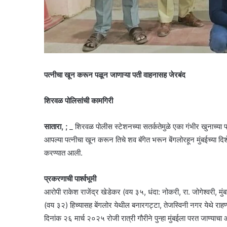
पत्नीचा खून करून पळून जाणाऱ्या पती वाहनासह जेरबंद
शिरवळ पोलिसांची कामगिरी
सातारा, ;
_ शिरवळ पोलीस स्टेशनच्या सतर्कतेमुळे एका गंभीर खुनाच्या
आपल्या पत्नीचा खून करून तिचे शव बॅगेत भरून बेंगलोरहून मुंबईच्या द
करण्यात आली.
प्रकरणाची पार्श्वभूमी
आरोपी राकेश राजेंद्र खेडेकर (वय ३५, धंदा: नोकरी, रा. जोगेश्वरी, मुं
(वय ३२) हिच्यासह बेंगलोर येथील बनारगट्टा, तेजस्विनी नगर येथे राहण्
दिनांक २६ मार्च २०२५ रोजी रात्री गौरीने पुन्हा मुंबईला परत जाण्याचा