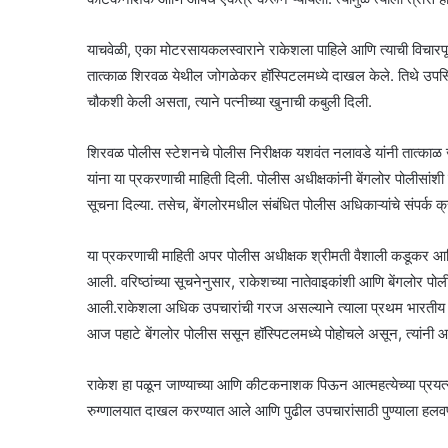
याचवेळी, एका मोटरसायकलस्वाराने राकेशला पाहिले आणि त्याची विचारपूस क
तात्काळ शिरवळ येथील जोगळेकर हॉस्पिटलमध्ये दाखल केले. तिथे उपस
चौकशी केली असता, त्याने पत्नीच्या खुनाची कबुली दिली.
शिरवळ पोलीस स्टेशनचे पोलीस निरीक्षक यशवंत नलावडे यांनी तात्का
यांना या प्रकरणाची माहिती दिली. पोलीस अधीक्षकांनी बेंगलोर पोलीसांश
सूचना दिल्या. तसेच, बेंगलोरमधील संबंधित पोलीस अधिकाऱ्यांचे संपर्क क
या प्रकरणाची माहिती अपर पोलीस अधीक्षक श्रीमती वैशाली कडूकर आण
आली. वरिष्ठांच्या सूचनेनुसार, राकेशच्या नातेवाइकांशी आणि बेंगलोर पोली
आली.राकेशला अधिक उपचारांची गरज असल्याने त्याला प्रथम भारतीय वि
आज पहाटे बेंगलोर पोलीस ससून हॉस्पिटलमध्ये पोहोचले असून, त्यांनी
राकेश हा पळून जाण्याच्या आणि कीटकनाशक पिऊन आत्महत्येच्या प्रयत्ना
रुग्णालयात दाखल करण्यात आले आणि पुढील उपचारांसाठी पुण्याला हलव