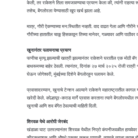
केली, तर राकेशने तिला समजावण्याचा प्रयत्न केला की, त्यांनी राहत्
तसेच, बेंगलोरला येण्यासाठी खूप खर्च झाला आहे.
मात्र, गौरी ऐकण्याच्या मन:स्थितीत नव्हती. वाद वाढत गेला आणि गौरी
गौरीच्या हातातील चाकू हिसकावून तिच्या मानेवर, गळ्यावर आणि पाठीवर 
खुनानंतर पलायनाचा प्रयत्न
पत्नीचा मृत्यू झाल्याची खात्री झाल्यानंतर राकेशने घरातील एक मोठी बॅग
बाथरूमच्या बाहेर ठेवली. त्यानंतर, दिनांक २७ मार्च २०२५ रोजी रात्र
घेऊन जोगेश्वरी, मुंबईच्या दिशेने बेंगलोरहून पलायन केले.
प्रवासादरम्यान, खुनाचे टेन्शन आल्याने राकेशने महाराष्ट्रातील का
खरेदी केले. कोल्हापूर-कराड मार्गे प्रवास करताना त्याने बेंगलोरमधील 
खुनाची आणि शव बॅगेत ठेवल्याची माहिती दिली.
शिरवळ येथे आरोपी जेरबंद
खंडाळा घाट उतरल्यानंतर शिरवळ येथील निप्रो कंपनीजवळील हायवेवर राक
कीटकनाशक आणि औषधे एकत्र करून प्यायली. त्यामुळे त्याला त्रास 