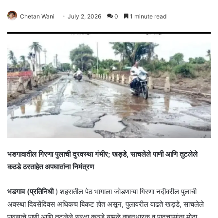
Chetan Wani
July 2, 2026
0
1 minute read
भडगावातील गिरणा पुलाची दुरवस्था गंभीर; खड्डे, साचलेले पाणी आणि तुटलेले
कठडे ठरताहेत अपघातांना निमंत्रण
भडगाव (प्रतिनिधी
) शहरातील पेठ भागाला जोडणाऱ्या गिरणा नदीवरील पुलाची
अवस्था दिवसेंदिवस अधिकच बिकट होत असून, पुलावरील वाढते खड्डे, साचलेले
पावसाचे पाणी आणि तुटलेले सुरक्षा कठडे यामुळे वाहनधारक व पादचाऱ्यांना मोठा