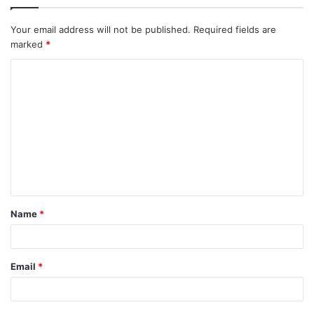
Your email address will not be published.
Required fields are
marked
*
C
o
m
m
e
n
t
Name
*
*
Email
*