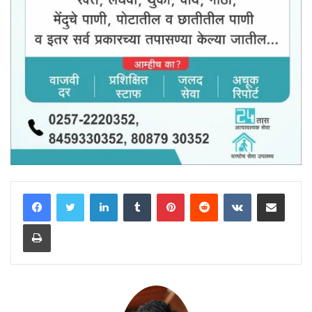
LinkedIn
Tumblr
Pinterest
Reddit
VKontakte
Share via Email
Print