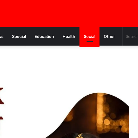
cs
Special
Education
Health
Social
Other