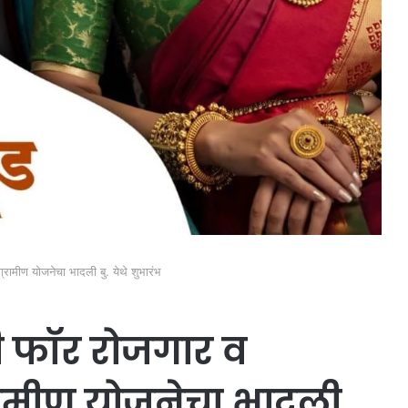
ामीण योजनेचा भादली बु. येथे शुभारंभ
ी फॉर रोजगार व
ामीण योजनेचा भादली