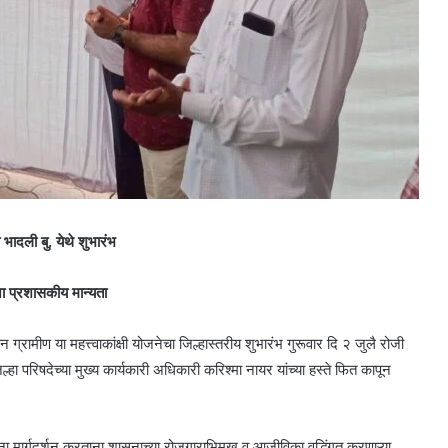
ादली बु. येथे शुभारंभ
ा प्रशासकीय मान्यता
ामीण या महत्त्वाकांक्षी योजनेचा जिल्हास्तरीय शुभारंभ गुरूवार दि २ जुलै रोजी
्हा परिषदेच्या मुख्य कार्यकारी अधिकारी करिश्मा नायर यांच्या हस्ते फित कापून
ंना मार्गदर्शन करताना शासनाच्या रोजगाराभिमुख व आजीविका वृद्धिंगत करणाऱ्या