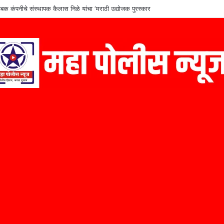
बक कंपनीचे संस्थापक कैलास निळे यांचा ‘मराठी उद्योजक पुरस्कार