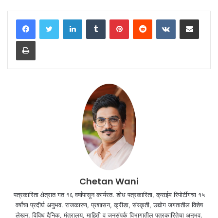
LinkedIn
Tumblr
Pinterest
Reddit
VKontakte
Share via Email
Print
Chetan Wani
पत्रकारिता क्षेत्रात गत १६ वर्षांपासून कार्यरत. शोध पत्रकारिता, क्राईम रिपोर्टींगचा १५
वर्षांचा प्रदीर्घ अनुभव. राजकारण, प्रशासन, क्रीडा, संस्कृती, उद्योग जगतातील विशेष
लेखन. विविध दैनिक, मंत्रालय, माहिती व जनसंपर्क विभागातील पत्रकारितेचा अनुभव.