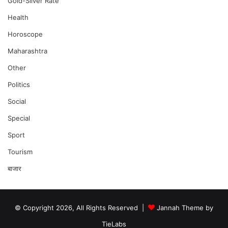
Gold-Silver Rate
Health
Horoscope
Maharashtra
Other
Politics
Social
Special
Sport
Tourism
बाजार
© Copyright 2026, All Rights Reserved |
Jannah Theme by
TieLabs