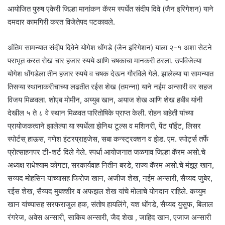
आयोजित पुरुष एकेरी जिल्हा मानांकन कॅरम स्पर्धेत संदीप दिवे (जैन इरिगेशन) याने
दमदार कामगिरी करत विजेतेपद पटकावले.
अंतिम सामन्यात संदीप दिवेने योगेश धोंगडे (जैन इरिगेशन) याला २-१ अशा सेटने
पराभूत करत रोख चार हजार रुपये आणि चषकाचा मानकरी ठरला. उपविजेत्या
योगेश धोंगडेला तीन हजार रुपये व चषक देऊन गौरविले गेले. झालेल्या या सामन्यात
तिसऱ्या स्थानाकरीचाच्या लढतीत रईस शेख (तमन्ना) याने नईम अन्सारी वर सहज
विजय मिळवला. शोएब मोमीन, अय्युब खान, अयाज शेख आणि शेख हबीब यांनी
देखील ५ ते ८ वे स्थान मिळवत पारितोषिके प्राप्त केली. रोहन बाहेती यांच्या
प्रायोजकत्वाने झालेल्या या स्पर्धेला झेनिथ टूल्स व मशिनरी, पेंट पॉईंट, लिसर
स्पोर्टस् हाऊस, गणेश इंटरप्राइजेस, सबा कन्स्ट्रक्शन व झेड. एम. स्पोर्ट्स तर्फे
प्रोत्साहनपर टी-शर्ट दिले गेले. स्पर्धा आयोजनात जळगाव जिल्हा कॅरम असो.चे
अध्यक्ष राधेश्याम कोगटा, सरकार्यवाह नितीन बरडे, राज्य कॅरम असो.चे मंझूर खान,
सय्यद मोहसिन यांच्यासह फिरोज खान, अजीज शेख, नईम अन्सारी, सैय्यद जुबेर,
रईस शेख, सैय्यद मुबश्शीर व अफझल शेख यांचे मोलाचे योगदान राहिले. कय्युम
खान यांच्यासह सरफराजुल हक, संतोष हायलिंगे, यश धोंगडे, सैय्यद युसुफ, बिलाल
रंगरेज, अवेस अन्सारी, साकिब अन्सारी, जैद शेख , जाहिद खान, एजाज अन्सारी