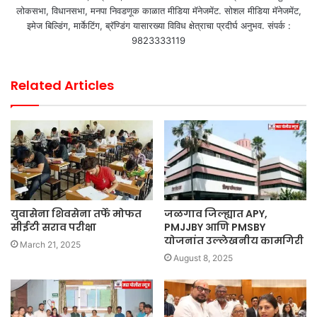
लोकसभा, विधानसभा, मनपा निवडणूक काळात मीडिया मॅनेजमेंट. सोशल मीडिया मॅनेजमेंट,
इमेज बिल्डिंग, मार्केटिंग, ब्रॅण्डिंग यासारख्या विविध क्षेत्राचा प्रदीर्घ अनुभव. संपर्क :
9823333119
Related Articles
युवासेना शिवसेना तर्फे मोफत
जळगाव जिल्ह्यात APY,
सीईटी सराव परीक्षा
PMJJBY आणि PMSBY
योजनांत उल्लेखनीय कामगिरी
March 21, 2025
August 8, 2025