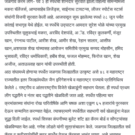
जळगाव कॅरम लीग- पर्व २ ही स्पर्धची शानदार सुरवात झाली.पहिल्या सामन्यांमध्ये
मकरा चॅलेंजर्स, आप्पासाहेब लिजेंड्स, साईनाथ टायटन्स, लीजर स्पोर्टस स्टार्स
संघांनी विजयी सुरवात केली आहे. आजपासून सुरू झालेल्या स्पर्धा २८ जून पर्यंत
कांताई सभागृह येथे होईल. या स्पर्धेचे उद्घाटन आमदार सुरेश भोळे यांच्या प्रमुख
उपस्थितीत यूसुफभाई मकरा, अरविंद देशपांडे, अॅड. रविंद्र कुलकर्णी, मंजूर
खान, रंगनाथ पाटील, आरीश शेख, आमीर शेख, रेहान सालार, आसीफ
खान,अशफाक शेख यांच्यासह आयोजन समितीचे प्रमुख सय्यद मोहसीन, हमिद
भुसावली, रविंद्र धर्माधिकारी, हबीब शेख, फजल मोहम्मद, फिरोज खान, शेख
अजीज, अताउल्लाह खान यांची उपस्थीती होती.
आठ संघामध्ये होणाऱ्या स्पर्धेत जळगाव जिल्ह्यातील उत्कृष्ट असे ४८ व महाराष्ट्र
राज्यातील इतर जिल्ह्यांमधील जैन इरिगेशनचे व महाराष्ट्र राज्याचे प्रतिनिधित्व
केलेले ८ राष्ट्रीय व आंतरराष्ट्रीय विजेते खेळाडूंनी सहभाग घेतला. ही स्पर्धा प्रथम
लीग पद्धतीने व नंतर बाद पद्धतीने खेळविली जात आहे. स्पर्धेत पहिल्या चार
क्रमांकाच्या संघांना रोख पारितोषिके आणि चषक अशा एकूण ६५ हजारांचे पुरस्कार
देऊन सन्मानित करण्यात येईल. त्याचप्रमाणे स्पर्धेतील सहभागी सर्व खेळाडूंना मेडल
सुद्धा दिली जाईल. स्पर्धा सिस्का कंपनीच्या बुलेट शॉट ह्या कॅरम बोर्ड व सोंगट्यांसह
खेळविण्यात येत आहे. गणेश लोडते यांनी सुत्रसंचालन केले. जळगाव जिल्ह्यातील सर्व
कॅरम व क्रीडाप्रेमींनी सदर स्पर्धेत येऊन कॅरमचा आनंद घ्यावा, असे आवाहन