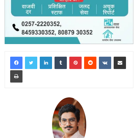
LinkedIn
Tumblr
Pinterest
Reddit
VKontakte
Share via Email
Print