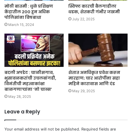
मोठी बातमी : धुळे प्रशिक्षण
स्विफ्ट कारची बैलगाडीला
केंद्रातील २०० हून अधिक
धडक, शेतकरी गंभीर जखमी
पोलिसांना विषबाधा
July 22, 2025
March 15, 2024
बदली अपडेट : चाळीसगाव,
शेतात अनधिकृत प्रवेश करून
भुसावळकरांची उचलबांगडी,
मारहाण; चार आरोपींना सहा
विनंतीची महत्वाकांक्षा
महिने कारावास आणि दंड
बाळगणाऱ्यांना ‘नो चान्स’
May 29, 2025
May 28, 2025
Leave a Reply
Your email address will not be published.
Required fields are