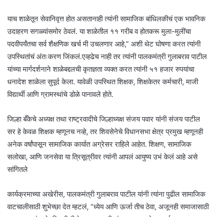
याच शाळेतून सेवानिवृत्त होत असतानाही त्यांनी सामाजिक बांधिलकीचं एक भावनिक
उदाहरण सगळ्यांसमोर ठेवलं. या शाळेतील ११ गरीब व होतकरू मुला-मुलींचा
पदवीपर्यंतचा सर्व शैक्षणिक खर्च मी उचलणार आहे,” अशी थेट घोषणा करत त्यांनी
उपस्थितांचं अंतःकरण जिंकलं.एव्हढेच नाही तर त्यांनी पालकमंत्री गुलाबराव पाटील
यांच्या मार्गदर्शनाने शाळेबद्दलची कृतज्ञता व्यक्त करत त्यांनी ५१ हजार रुपयांचा
धनादेश शाळेला सुपूर्द केला. यावेळी उपस्थित शिक्षक, शिक्षकेतर कर्मचारी, माजी
विद्यार्थी आणि ग्रामस्थांचे डोळे पानावले होते.
जिल्हा बँकेचे अध्यक्ष तथा राष्ट्रवादीचे जिल्हाध्यक्ष संजय पवार यांनी संजय पाटील
सर हे केवळ शिक्षक म्हणूनच नव्हे, तर शिवसेनेचे विधानसभा क्षेत्र प्रमुख म्हणूनही
अनेक वर्षांपासून सामाजिक कार्यात अग्रेसर राहिले आहेत. शिक्षण, सामाजिक
सलोखा, आणि जनसेवा या त्रिसूत्रीवर त्यांनी आपलं आयुष्य उभं केलं आहे असे
सांगितले
कार्यक्रमाच्या अखेरीस, पालकमंत्री गुलाबराव पाटील यांनी त्यांना पुढील सामाजिक
वाटचालीसाठी शुभेच्छा देत म्हटलं, “ध्येय आणि ऊर्जा तीच ठेवा, अजूनही समाजासाठी