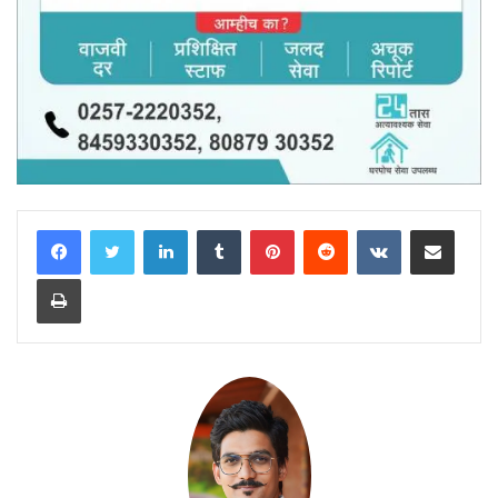
LinkedIn
Tumblr
Pinterest
Reddit
VKontakte
Share via Email
Print