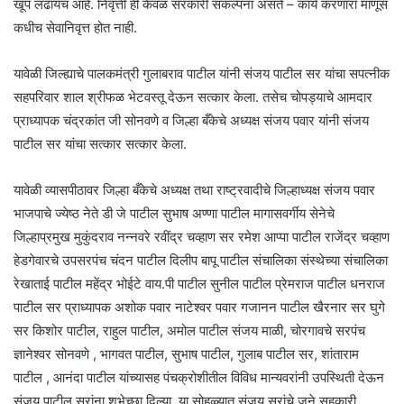
खूप लढायचं आहे. निवृत्ती ही केवळ सरकारी संकल्पना असते – कार्य करणारा माणूस
कधीच सेवानिवृत्त होत नाही.
यावेळी जिल्ह्याचे पालकमंत्री गुलाबराव पाटील यांनी संजय पाटील सर यांचा सपत्नीक
सहपरिवार शाल श्रीफळ भेटवस्तू देऊन सत्कार केला. तसेच चोपड्याचे आमदार
प्राध्यापक चंद्रकांत जी सोनवणे व जिल्हा बँकेचे अध्यक्ष संजय पवार यांनी संजय
पाटील सर यांचा सत्कार सत्कार केला.
यावेळी व्यासपीठावर जिल्हा बँकेचे अध्यक्ष तथा राष्ट्रवादीचे जिल्हाध्यक्ष संजय पवार
भाजपाचे ज्येष्ठ नेते डी जे पाटील सुभाष अण्णा पाटील मागासवर्गीय सेनेचे
जिल्हाप्रमुख मुकुंदराव नन्नवरे रवींद्र चव्हाण सर रमेश आप्पा पाटील राजेंद्र चव्हाण
हेडगेवारचे उपसरपंच चंदन पाटील दिलीप बापू पाटील संचालिका संस्थेच्या संचालिका
रेखाताई पाटील महेंद्र भोईटे वाय.पी पाटील सुनील पाटील प्रेमराज पाटील धनराज
पाटील सर प्राध्यापक अशोक पवार नाटेश्वर पवार गजानन पाटील खैरनार सर घुगे
सर किशोर पाटील, राहुल पाटील, अमोल पाटील संजय माळी, चोरगावचे सरपंच
ज्ञानेश्वर सोनवणे , भागवत पाटील, सुभाष पाटील, गुलाब पाटील सर, शांताराम
पाटील , आनंदा पाटील यांच्यासह पंचक्रोशीतील विविध मान्यवरांनी उपस्थिती देऊन
संजय पाटील सरांना शुभेच्छा दिल्या. या सोहळ्यात संजय सरांचे जुने सहकारी,