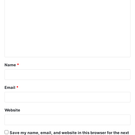
C
o
m
m
e
n
t
Name
*
*
Email
*
Website
Save my name, email, and website in this browser for the next