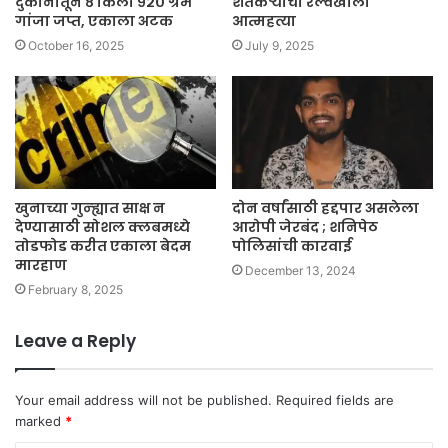
दुकानातून ८ किलो ९२० ग्रॅम
शेतकऱ्याची रेल्वेखाली
गांजा जप्त, एकाला अटक
आत्महत्या
October 16, 2025
July 9, 2025
खुनाच्या गुन्ह्यात साक्ष न
दोन वर्षांसाठी हद्दपार असलेला
देण्यासाठी सोशल क्लबमध्ये
आरोपी जेरबंद ; शनिपेठ
तोडफोड करीत एकाला बेदम
पोलिसांची कारवाई
मारहाण
December 13, 2024
February 8, 2025
Leave a Reply
Your email address will not be published.
Required fields are
marked
*