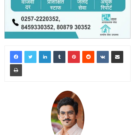
LinkedIn
Tumblr
Pinterest
Reddit
VKontakte
Share via Email
Print