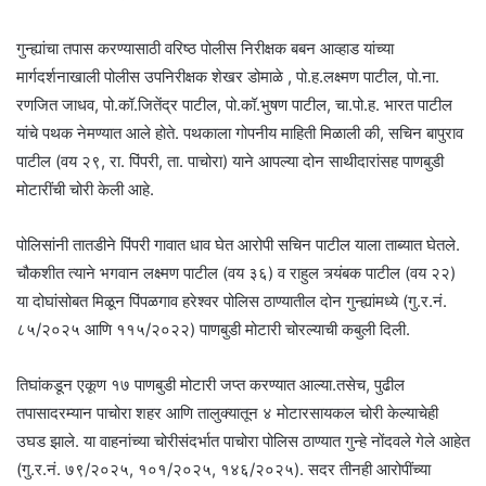
गुन्ह्यांचा तपास करण्यासाठी वरिष्ठ पोलीस निरीक्षक बबन आव्हाड यांच्या
मार्गदर्शनाखाली पोलीस उपनिरीक्षक शेखर डोमाळे , पो.ह.लक्ष्मण पाटील, पो.ना.
रणजित जाधव, पो.कॉ.जितेंद्र पाटील, पो.कॉ.भुषण पाटील, चा.पो.ह. भारत पाटील
यांचे पथक नेमण्यात आले होते. पथकाला गोपनीय माहिती मिळाली की, सचिन बापुराव
पाटील (वय २९, रा. पिंपरी, ता. पाचोरा) याने आपल्या दोन साथीदारांसह पाणबुडी
मोटारींची चोरी केली आहे.
पोलिसांनी तातडीने पिंपरी गावात धाव घेत आरोपी सचिन पाटील याला ताब्यात घेतले.
चौकशीत त्याने भगवान लक्ष्मण पाटील (वय ३६) व राहुल त्र्यंबक पाटील (वय २२)
या दोघांसोबत मिळून पिंपळगाव हरेश्वर पोलिस ठाण्यातील दोन गुन्ह्यांमध्ये (गु.र.नं.
८५/२०२५ आणि ११५/२०२२) पाणबुडी मोटारी चोरल्याची कबुली दिली.
तिघांकडून एकूण १७ पाणबुडी मोटारी जप्त करण्यात आल्या.तसेच, पुढील
तपासादरम्यान पाचोरा शहर आणि तालुक्यातून ४ मोटारसायकल चोरी केल्याचेही
उघड झाले. या वाहनांच्या चोरीसंदर्भात पाचोरा पोलिस ठाण्यात गुन्हे नोंदवले गेले आहेत
(गु.र.नं. ७९/२०२५, १०१/२०२५, १४६/२०२५). सदर तीनही आरोपींच्या