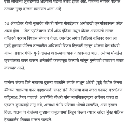
ऐंशी लाखांनी लुबाडण्यात आल्याची घटना उघड झाली आहे. याबाबत सायबर पोलीस
ठाण्यात गुन्हा दाखल करण्यात आला आहे.
२७ ऑक्टोबर रोजी सुखदेव चौधरी यांच्या मोबाईलवर अनोळखी क्रमांकावरून कॉल
आला होता. . ‘डेटा प्रोटेक्शन बोर्ड ऑफ इंडिया’ मधून बोलत असल्याचे सांगत
कॉलरने प्रथम विश्वास संपादन केला. त्यानंतर लगेच व्हिडिओ कॉलवर स्वतःला
मुंबई कुलाबा पोलिस ठाण्यातील अधिकारी विजय त्रिपाठी म्हणून ओळख देत चौधरी
यांच्या नावावर गंभीर गुन्हे दाखल असल्याचा धाक दाखवण्यात आला. त्यांच्या मोबाईल
क्रमांकाचा वापर करून अनेकांची फसवणूक केल्याचे सांगून गुन्हेगारी वातावरण तयार
करण्यात आले.
यानंतर संजय पिसे नावाच्या दुसऱ्या व्यक्तीने संपर्क साधून अंधेरी (पूर्व) येथील कॅनरा
बँकेच्या खात्याचा वापर दहशतवादी संघटनांनी केल्याचा दावा करत बनावट दस्तऐवज
व्हॉट्सअॅपवर पाठवले. आरोपींनी चौधरी यांना मानसिकदृष्ट्या अस्थिर करत हा
प्रकार कुणालाही सांगू नये, अन्यथा गंभीर परिणाम भोगावे लागतील, असा इशारा
दिला. यातच ‘न केलेल्या गुन्ह्याचा कबुलनामा’ लिहून घेऊन त्यावर खोटा ‘मुंबई पोलिस
हेडक्वार्टर’ शिक्का मारून पाठवले.