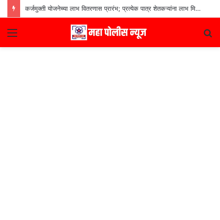
कर्जमुक्ती योजनेच्या लाभ वितरणास प्रारंभ; प्रत्येक पात्र शेतकऱ्यांना लाभ मिळणार– मुख्यमंत्री देवेंद्र फडणवीस
Menu
S
fo