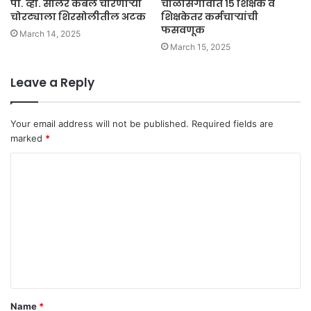
पी. व्ही. सोलर केबल चोरणाऱ्या
चाळीसगावात १५ शिक्षक व
चोरट्याला शिरसोलीतील अटक
शिक्षकेतर कर्मचाऱ्यांची
फसवणूक
March 14, 2025
March 15, 2025
Leave a Reply
Your email address will not be published.
Required fields are
marked
*
C
o
m
m
e
n
t
Name
*
*