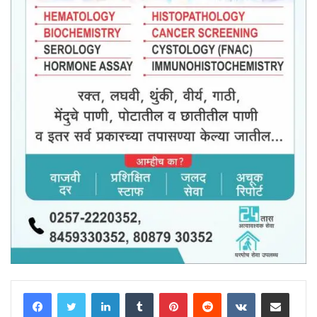
LinkedIn
Tumblr
Pinterest
Reddit
VKontakte
Share via Email