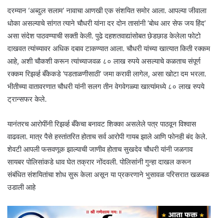
दरम्यान ‘अब्दुल सलाम’ नावाचा आणखी एक संशयित समोर आला. आपल्या जीवाला
धोका असल्याचे सांगत त्याने चौधरी यांना दर दोन तासांनी ‘बोथ आर सेफ जय हिंद’
असा संदेश पाठवण्याची सक्ती केली. पुढे दहशतवाद्यांसोबत छेडछाड केलेला फोटो
दाखवत त्यांच्यावर अधिक दबाव टाकण्यात आला. चौधरी यांच्या खात्यात किती रक्कम
आहे, अशी चौकशी करून त्यांच्याजवळ ८० लाख रुपये असल्याचे कळताच संपूर्ण
रक्कम रिझर्व्ह बँकेकडे ‘पडताळणीसाठी’ जमा करावी लागेल, असा खोटा दम भरला.
भीतीच्या वातावरणात चौधरी यांनी सलग तीन वेगवेगळ्या खात्यांमध्ये ८० लाख रुपये
ट्रान्सफर केले.
यानंतरच आरोपींनी रिझर्व्ह बँकेचा बनावट शिक्का असलेले पत्र पाठवून विश्वास
वाढवला. मात्र पैसे हस्तांतरित होताच सर्व आरोपी गायब झाले आणि फोनही बंद केले.
शेवटी आपली फसवणूक झाल्याची जाणीव होताच सुखदेव चौधरी यांनी जळगाव
सायबर पोलिसांकडे धाव घेत तक्रार नोंदवली. पोलिसांनी गुन्हा दाखल करून
संबंधित संशयितांचा शोध सुरू केला असून या प्रकरणाने भुसावळ परिसरात खळबळ
उडाली आहे