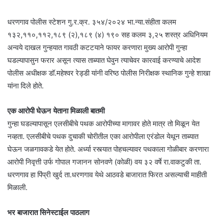
धरणगाव पोलीस स्टेशन गु.र.क्र. ३५४/२०२४ भा.न्या.संहीता कलम
१३२,११०,११२,१८९ (२),१८९ (४) १९० सह कलम ३,२५ शस्त्र अधिनियम
अन्वये दाखल गुन्हयात गावठी कटटयाने फायर करणारा मुख्य आरोपी गुन्हा
घडल्यापासुन फरार असून त्यास ताब्यात घेवुन त्याचेवर कारवाई करण्याचे आदेश
पोलीस अधीक्षक डॉ.महेश्वर रेड्डी यांनी वरिष्ठ पोलीस निरीक्षक स्थानिक गुन्हे शाखा
यांना दिले होते.
एक आरोपी घेऊन येताना मिळाली बातमी
गुन्हा घडल्यापासून एलसीबीचे पथक आरोपीच्या मागावर होते मात्र तो मिळून येत
नव्हता. एलसीबीचे पथक दुचाकी चोरीतील एका आरोपीला एरंडोल येथून ताब्यात
घेऊन जळगावकडे येत होते. अर्ध्या रस्त्यात पोहचल्यावर पथकाला गोळीबार करणारा
आरोपी निवृत्ती उर्फ गोपाल गजानन सोनवणे (कोळी) वय ३२ वर्षे रा.वाकटुकी ता.
धरणगाव हा पिंप्री खुर्द ता.धरणगाव येथे आठवडे बाजारात फिरत असल्याची माहीती
मिळाली.
भर बाजारात सिनेस्टाईल पाठलाग