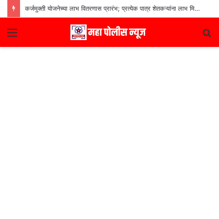
कर्जमुक्ती योजनेच्या लाभ वितरणास प्रारंभ; प्रत्येक पात्र शेतकऱ्यांना लाभ मिळणार– मुख्यमंत्री देवेंद्र फडणवीस
Menu
S
fo