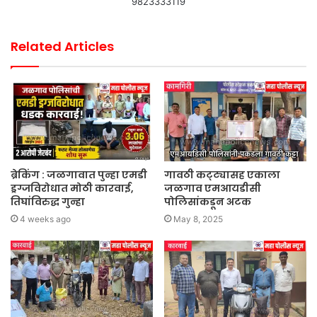
9823333119
Related Articles
ब्रेकिंग : जळगावात पुन्हा एमडी
गावठी कट्ट्यासह एकाला
ड्रग्जविरोधात मोठी कारवाई,
जळगाव एमआयडीसी
तिघांविरुद्ध गुन्हा
पोलिसांकडून अटक
4 weeks ago
May 8, 2025