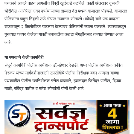
पथकाने आपले वाहन लागलीच पिंप्री खुर्दकडे वळविले. काही अंतरावर दुचाकी
चोरीतील आरोपीला एका कर्मचाऱ्याच्या ताब्यात देत पथक बाजारात पोहचले. बाजारात
पोलिसांना पाहून निवृत्ती उर्फ गोपाल गजानन सोनवणे (कोळी) याने पळ काढला.
बाजारातून २ किलोमीटर पाठलाग केल्यावर पोलिसांनी त्याला पकडले. त्याच्याकडून
गुन्हयात फायर केलेला गावठी बनावटीचा कटटा मॅगझीनसह ताब्यात घेण्यात आला
आहे.
या पथकाने केली कामगिरी
संपूर्ण कामगिरी पोलीस अधीक्षक डॉ.महेश्वर रेड्डी, अपर पोलीस अधीक्षक कविता
नेरकर यांच्या मार्गदर्शनाखाली एलसीबीचे पोलीस निरीक्षक बबन आव्हाड यांच्या
पथकातील पोलीस उपनिरीक्षक गणेश वाघमारे, हवालदार जितेंद्र पाटील, दिपक
माळी, रविंद्र पाटील व महेश सोमवंशी यांनी केली आहे.