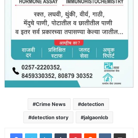
Crime News
detection
detection story
jalgaonlcb
LinkedIn
Tumblr
Pinterest
Reddit
VKontakte
Share via Email