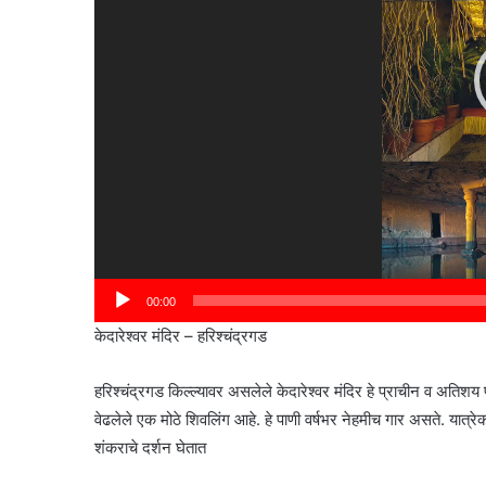
00:00
केदारेश्वर मंदिर – हरिश्चंद्रगड
हरिश्चंद्रगड किल्ल्यावर असलेले केदारेश्वर मंदिर हे प्राचीन व अतिशय पव
वेढलेले एक मोठे शिवलिंग आहे. हे पाणी वर्षभर नेहमीच गार असते. यात्रेक
शंकराचे दर्शन घेतात