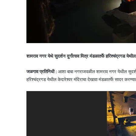
शामराव नगर येथे सुदर्शन दुर्गोत्सव मित्र मंडळातर्फे हरिश्चंद्रगड येथील
जळगाव प्रतिनिधी :
आशा बाबा नगराजवळील शामराव नगर येथील सुदर्शन दुर्
हरिश्चंद्रगड येथील केदारेश्वर मंदिराचा देखावा मंडळातर्फे सादर करण्यात
Video
Player