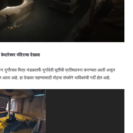
 केदारेश्वर मंदिराचा देखावा
गोत्सव मित्र मंडळातर्फे दुर्गादेवी मूर्तीची प्रतिष्ठापना करण्यात आली असून
 आला आहे. हा देखावा पाहण्यासाठी मोठ्या संख्येने भाविकांची गर्दी होत आहे.