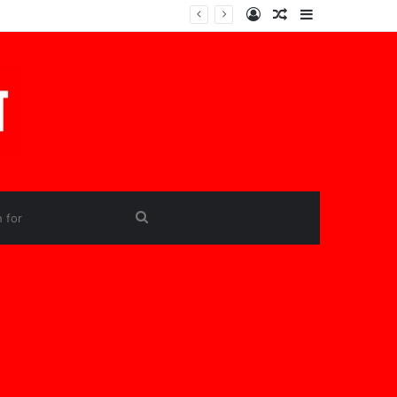
Log
Random
Sidebar
In
Article
Search
for