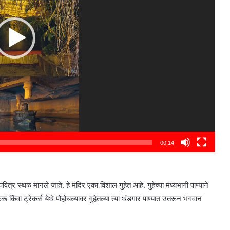
00:14
ित्र स्थळ मानले जाते. हे मंदिर एका विशाल गुहेत आहे. गुहेच्या मध्यभागी पाण्याने
रू किंवा ट्रेकर्स येथे पोहोचल्यावर गुहेतल्या त्या थंडगार पाण्यात उतरून भगवान