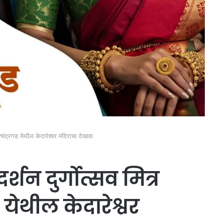
श्चंद्रगड येथील केदारेश्वर मंदिराचा देखावा
शन दुर्गोत्सव मित्र
ड येथील केदारेश्वर