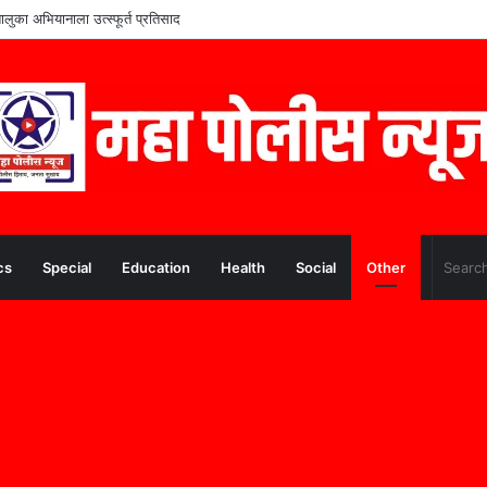
ंच्या शिक्षणाला आधार; ममुराबाद येथे शैक्षणिक साहित्याचे वाटप
cs
Special
Education
Health
Social
Other