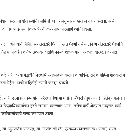
्त्व विशद करताना शेतकऱ्यांनी जमिनीच्या गरजेनुसारच खतांचा वापर करावा, असे
ा निर्माण झाल्यानंतरच पेरणी करण्याचा सल्लाही त्यांनी दिला.
. शरद जाधव यांनी बीबीएफ यंत्राद्वारे पिक व खत पेरणी तसेच टोकण यंत्राद्वारे पेरणीचे
त, ओलावा संवर्धन तसेच उत्पादनवाढीचे फायदे शेतकऱ्यांना प्रत्यक्ष दाखवून देण्यात
ाद्वारे सरी-वरंबा पद्धतीने पेरणीचे प्रात्यक्षिक करून दाखविले. तसेच महिला शेतकरी व
ता येईल, याची माहितीही त्यांनी जाणून घेतली.
करी उत्पादक कंपन्यांना प्रेरणा देणाऱ्या मनोज चौधरी (मुमराबाद), हितेंद्र महाजन
 जिल्हाधिकाऱ्यांच्या हस्ते सन्मान करण्यात आला. तसेच कृषी क्षेत्रात उत्कृष्ट कार्य
ि कर्मचाऱ्यांचाही गौरव करण्यात आला.
ात, डॉ. सुमेरसिंग राजपूत, डॉ. गिरीश चौधरी, प्रकल्प उपसंचालक (आत्मा) भरत