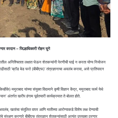
रणार वरदान – जिल्हाधिकारी रोहन घुगे
मानातील अनिश्चितता लक्षात घेऊन शेतकऱ्यांनी पेरणीची घाई न करता योग्य नियोजन
ाढीसाठी ‘ब्रॉड बेड फरो (बीबीएफ)’ तंत्रज्ञानाचा अवलंब करावा, असे प्रतिपादन
हीके) ममुराबाद यांच्या संयुक्त विद्यमाने कृषी विज्ञान केंद्र, ममुराबाद फार्म येथे
’ अंतर्गत खरीप हंगाम पूर्वतयारी कार्यक्रमात ते बोलत होते.
ा अवलंब, खतांचा संतुलित वापर आणि मातीच्या आरोग्याकडे विशेष लक्ष देण्याची
े संरक्षण करणारे बीबीएफ तंत्रज्ञान शेतकऱ्यांसाठी अत्यंत उपयुक्त ठरणार