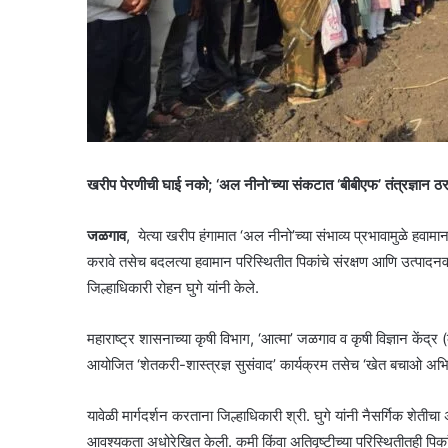
खरीप पेरणीची घाई नको; ‘अल नीनो’च्या संकटात ‘बीबीएफ’ तंत्रज्ञान ठ
जळगाव
, येत्या खरीप हंगामात ‘अल नीनो’च्या संभाव्य प्रभावामुळे हवा
करावे तसेच बदलत्या हवामान परिस्थितीत पिकांचे संरक्षण आणि उत्पादनव
जिल्हाधिकारी रोहन घुगे यांनी केले.
महाराष्ट्र शासनाच्या कृषी विभाग, ‘आत्मा’ जळगाव व कृषी विज्ञान केंद्र (केव्
आयोजित ‘शेतकरी-शास्त्रज्ञ सुसंवाद’ कार्यक्रम तसेच ‘खेत बचाओ अभियान
यावेळी मार्गदर्शन करताना जिल्हाधिकारी श्री. घुगे यांनी नैसर्गिक शेतीच
आवश्यकता अधोरेखित केली. कमी किंवा अतिवृष्टीच्या परिस्थितीतही पिकांच