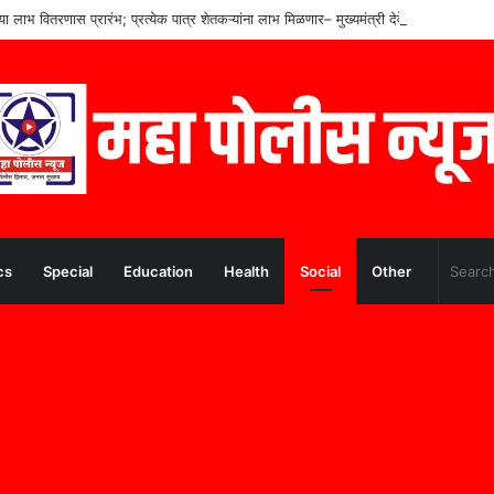
च्या लाभ वितरणास प्रारंभ; प्रत्येक पात्र शेतकऱ्यांना लाभ मिळणार– मुख्यमंत्री देवेंद्र फडणवीस
cs
Special
Education
Health
Social
Other