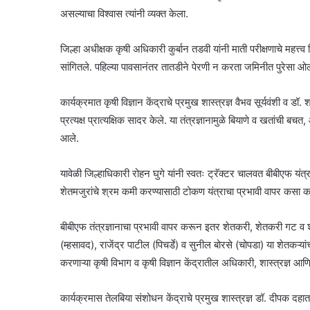
असल्याचा विश्वास त्यांनी व्यक्त केला.
जिल्हा अधीक्षक कृषी अधिकारी कुर्बान तडवी यांनी माती परीक्षणाचे महत
सांगितले. पहिल्या पावसानंतर तातडीने पेरणी न करता जमिनीत पुरेसा ओलाव
कार्यक्रमात कृषी विज्ञान केंद्राचे प्रमुख शास्त्रज्ञ वैभव सूर्यवंशी व डॉ
प्रत्यक्ष प्रात्यक्षिक सादर केले. या तंत्रज्ञानामुळे बियाणे व खतांची बच
आले.
यावेळी जिल्हाधिकारी रोहन घुगे यांनी स्वतः ट्रॅक्टर चालवत बीबीएफ यंत्र
शेतमजुरांचे श्रम कमी करण्यासाठी टोकण यंत्राचा प्रभावी वापर कसा कर
बीबीएफ तंत्रज्ञानाचा प्रभावी वापर करून इतर शेतकरी, शेतकरी गट व शेत
(म्हसावद), राजेंद्र पाटील (पिचर्डे) व सुनील बोरसे (चोपडा) या शेतकऱ्यांचा
करणाऱ्या कृषी विभाग व कृषी विज्ञान केंद्रातील अधिकारी, शास्त्रज्ञ आण
कार्यक्रमास तेलबिया संशोधन केंद्राचे प्रमुख शास्त्रज्ञ डॉ. दीपक दह