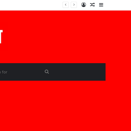
Log
Random
Sidebar
In
Article
Search
for