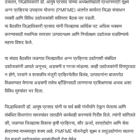
उचलत, जिल्हाधिकारी डॉ. आयुष प्रसाद यांच्या अध्यक्षतेखाली प्रधानमंत्री सूक्ष्म
अन्न प्रक्रिया उपक्रम योजना (PMFME) अंतर्गत कार्यरत जिल्हा संसाधन
व्यक्ती आणि विविध उद्योजकांशी सविस्तर बैठक पार पडली.
या बैठकीत जिल्हाधिकारी प्रसाद यांनी जिल्ह्याचा आर्थिक पट अधिक भक्कम
करण्यासाठी स्थानिक स्तरावर उत्पादनक्षम आणि निर्यातक्षम उद्योजक घडविण्याचे
महत्त्व विशद केले.
या संवाद बैठकीत जळगाव जिल्ह्यातील अन्न प्रक्रिया उद्योगाशी संबंधित
उद्योजकांनी आपले अनुभव, अडचणी व गरजा मांडल्या. काही उद्योजकांनी वित्तपुरवठा
न होणे, परवाने व शासकीय मंजुरी प्रक्रियेतील विलंब, उत्पादनांना बाजारपेठ
मिळवण्यात येणाऱ्या अडचणी तसेच ब्रँडिंगसाठी लागणाऱ्या प्रशिक्षणाचा अभाव अशा
विविध मुद्द्यांवर भर दिला.
जिल्हाधिकारी डॉ. आयुष प्रसाद यांनी या सर्व बाबी गांभीर्याने ऐकून घेतल्या आणि
संबंधित विभागांना समस्यांवर तातडीने कार्यवाही करण्याचे निर्देश दिले. त्यांनी सांगितले
की, जळगाव जिल्ह्याचा विकास कृषी प्रक्रिया, सौर ऊर्जा, वस्त्रोद्योग आणि सेवा
क्षेत्राच्या माध्यमातून शक्य आहे. PMFME योजनेद्वारे सूक्ष्म व लघुउद्योगांना चालना
देत हजारो उद्योजकांना नवसंजीवनी देता येईल.