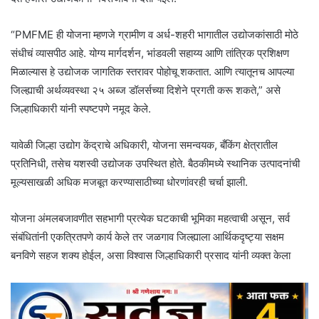
“PMFME ही योजना म्हणजे ग्रामीण व अर्ध-शहरी भागातील उद्योजकांसाठी मोठे
संधीचं व्यासपीठ आहे. योग्य मार्गदर्शन, भांडवली सहाय्य आणि तांत्रिक प्रशिक्षण
मिळाल्यास हे उद्योजक जागतिक स्तरावर पोहोचू शकतात. आणि त्यातूनच आपल्या
जिल्ह्याची अर्थव्यवस्था २५ अब्ज डॉलर्सच्या दिशेने प्रगती करू शकते,” असे
जिल्हाधिकारी यांनी स्पष्टपणे नमूद केले.
यावेळी जिल्हा उद्योग केंद्राचे अधिकारी, योजना समन्वयक, बँकिंग क्षेत्रातील
प्रतिनिधी, तसेच यशस्वी उद्योजक उपस्थित होते. बैठकीमध्ये स्थानिक उत्पादनांची
मूल्यसाखळी अधिक मजबूत करण्यासाठीच्या धोरणांवरही चर्चा झाली.
योजना अंमलबजावणीत सहभागी प्रत्येक घटकाची भूमिका महत्वाची असून, सर्व
संबंधितांनी एकत्रितपणे कार्य केले तर जळगाव जिल्ह्याला आर्थिकदृष्ट्या सक्षम
बनविणे सहज शक्य होईल, असा विश्वास जिल्हाधिकारी प्रसाद यांनी व्यक्त केला