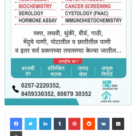
LinkedIn
Tumblr
Pinterest
Reddit
VKontakte
Share via Email
Print