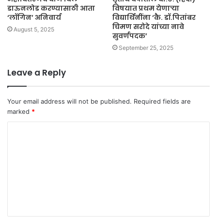
डाऊनलोड करण्यासाठी आता
विषयात प्रथम येणाऱ्या
‘लॉगिन’ अनिवार्य
विद्यार्थिनींना ‘कै. डॉ.पितांबर
चिमण सरोदे यांच्या नावे
August 5, 2025
सुवर्णपदक’
September 25, 2025
Leave a Reply
Your email address will not be published.
Required fields are
marked
*
C
o
m
m
e
n
t