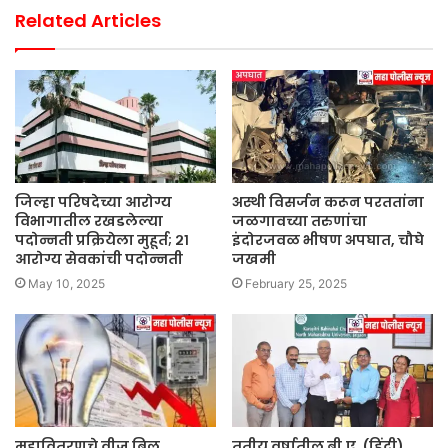
Related Articles
जिल्हा परिषदेच्या आरोग्य
अस्थी विसर्जन करून परततांना
विभागातील रखडलेल्या
जळगावच्या तरुणांचा
पदोन्नती प्रक्रियेला मुहूर्त; २१
इंदोरजवळ भीषण अपघात, चौघे
आरोग्य सेवकांची पदोन्नती
जखमी
May 10, 2025
February 25, 2025
महावितरणचे वीज बिल
तृतीय वर्षातील बी.ए. (हिंदी)