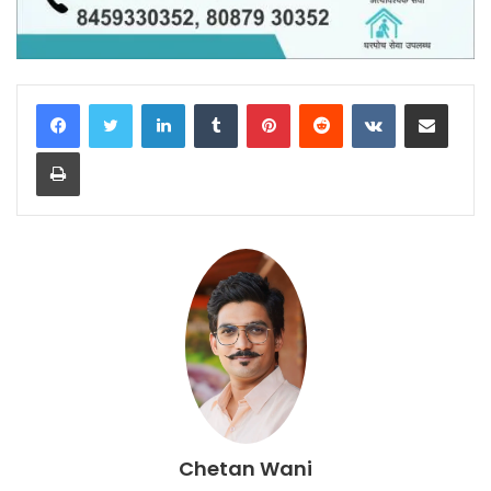
LinkedIn
Tumblr
Pinterest
Reddit
VKontakte
Share via Email
Print
Chetan Wani