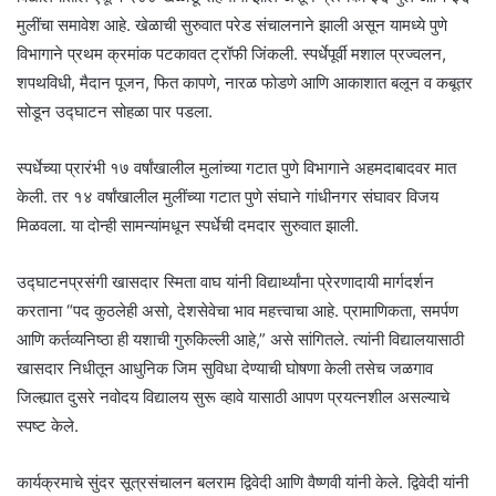
मुलींचा समावेश आहे. खेळाची सुरुवात परेड संचालनाने झाली असून यामध्ये पुणे
विभागाने प्रथम क्रमांक पटकावत ट्रॉफी जिंकली. स्पर्धेपूर्वी मशाल प्रज्वलन,
शपथविधी, मैदान पूजन, फित कापणे, नारळ फोडणे आणि आकाशात बलून व कबूतर
सोडून उद्घाटन सोहळा पार पडला.
स्पर्धेच्या प्रारंभी १७ वर्षांखालील मुलांच्या गटात पुणे विभागाने अहमदाबादवर मात
केली. तर १४ वर्षांखालील मुलींच्या गटात पुणे संघाने गांधीनगर संघावर विजय
मिळवला. या दोन्ही सामन्यांमधून स्पर्धेची दमदार सुरुवात झाली.
उद्घाटनप्रसंगी खासदार स्मिता वाघ यांनी विद्यार्थ्यांना प्रेरणादायी मार्गदर्शन
करताना “पद कुठलेही असो, देशसेवेचा भाव महत्त्वाचा आहे. प्रामाणिकता, समर्पण
आणि कर्तव्यनिष्ठा ही यशाची गुरुकिल्ली आहे,” असे सांगितले. त्यांनी विद्यालयासाठी
खासदार निधीतून आधुनिक जिम सुविधा देण्याची घोषणा केली तसेच जळगाव
जिल्ह्यात दुसरे नवोदय विद्यालय सुरू व्हावे यासाठी आपण प्रयत्नशील असल्याचे
स्पष्ट केले.
कार्यक्रमाचे सुंदर सूत्रसंचालन बलराम द्विवेदी आणि वैष्णवी यांनी केले. द्विवेदी यांनी