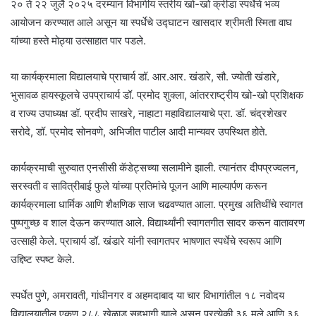
२० ते २२ जुलै २०२५ दरम्यान विभागीय स्तरीय खो-खो क्रीडा स्पर्धेचे भव्य
आयोजन करण्यात आले असून या स्पर्धेचे उद्घाटन खासदार श्रीमती स्मिता वाघ
यांच्या हस्ते मोठ्या उत्साहात पार पडले.
या कार्यक्रमाला विद्यालयाचे प्राचार्य डॉ. आर.आर. खंडारे, सौ. ज्योती खंडारे,
भुसावळ हायस्कूलचे उपप्राचार्य डॉ. प्रमोद शुक्ला, आंतरराष्ट्रीय खो-खो प्रशिक्षक
व राज्य उपाध्यक्ष डॉ. प्रदीप साखरे, नाहाटा महाविद्यालयाचे प्रा. डॉ. चंद्रशेखर
सरोदे, डॉ. प्रमोद सोनवणे, अभिजीत पाटील आदी मान्यवर उपस्थित होते.
कार्यक्रमाची सुरुवात एनसीसी कॅडेट्सच्या सलामीने झाली. त्यानंतर दीपप्रज्वलन,
सरस्वती व सावित्रीबाई फुले यांच्या प्रतिमांचे पूजन आणि माल्यार्पण करून
कार्यक्रमाला धार्मिक आणि शैक्षणिक साज चढवण्यात आला. प्रमुख अतिथींचे स्वागत
पुष्पगुच्छ व शाल देऊन करण्यात आले. विद्यार्थ्यांनी स्वागतगीत सादर करून वातावरण
उत्साही केले. प्राचार्य डॉ. खंडारे यांनी स्वागतपर भाषणात स्पर्धेचे स्वरूप आणि
उद्दिष्ट स्पष्ट केले.
स्पर्धेत पुणे, अमरावती, गांधीनगर व अहमदाबाद या चार विभागांतील १८ नवोदय
विद्यालयातील एकूण २८८ खेळाडू सहभागी झाले असून प्रत्येकी ३६ मुले आणि ३६