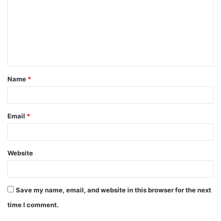
m
m
e
n
t
Name
*
*
Email
*
Website
Save my name, email, and website in this browser for the next
time I comment.