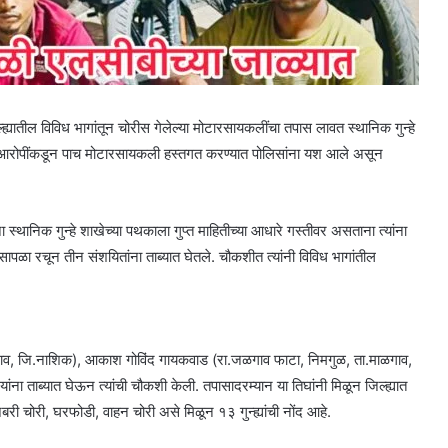
ातील विविध भागांतून चोरीस गेलेल्या मोटारसायकलींचा तपास लावत स्थानिक गुन्हे
 आरोपींकडून पाच मोटारसायकली हस्तगत करण्यात पोलिसांना यश आले असून
्थानिक गुन्हे शाखेच्या पथकाला गुप्त माहितीच्या आधारे गस्तीवर असताना त्यांना
 सापळा रचून तीन संशयितांना ताब्यात घेतले. चौकशीत त्यांनी विविध भागांतील
गाव, जि.नाशिक), आकाश गोविंद गायकवाड (रा.जळगाव फाटा, निमगुळ, ता.माळगाव,
ंना ताब्यात घेऊन त्यांची चौकशी केली. तपासादरम्यान या तिघांनी मिळून जिल्ह्यात
री चोरी, घरफोडी, वाहन चोरी असे मिळून १३ गुन्ह्यांची नोंद आहे.