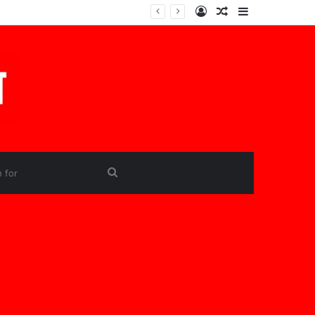
Log
Random
Sidebar
In
Article
Search
for