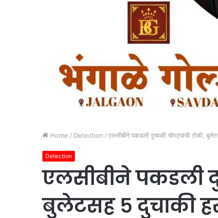
Home
/
Detection
/
एलसीबीने पकडली दुचाकी चोरट्यांची टोळी, बुले
Detection
एलसीबीने पकडली दुच
बुलेटसह ५ दुचाकी ह