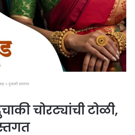
टसह ५ दुचाकी हस्तगत
ाकी चोरट्यांची टोळी,
स्तगत