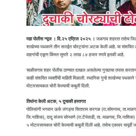
महा पोलीस न्यूज । दि.२५ एप्रिल २०२५ ।
जळगाव शहरात तसेच जिल्ह्य
शाखेच्या पथकाने तीन सराईत चोरट्यांना अटक केली आहे. या संशयित
वाहनांची एकूण किंमत सुमारे २ लाख ८४ हजार रुपये इतकी आहे.
चाळीसगाव शहर पोलीस ठाण्यात दाखल असलेल्या गुन्ह्याचा तपास करताना स
काही संशयित व्यक्तींची माहिती मिळाली. स्थानिक गुन्हे शाखेच्या पथकाने
मोटारसायकल चोरी केल्याची कबुली दिली.
तिघांना केली अटक, ५ दुचाकी हस्तगत
पोलिसांनी भगवान ऊर्फ लंगड्या सिताराम करगळ (रा.सोमनाथ, ता.माळ
जि.नाशिक), दादू संजय सोनवणे (रा.टेंभेवाडी, ता. माळगाव, जि.नाशिक) या
५ मोटारसायकल चोरी केल्याची कबुली दिली आहे. तसेच एकावर यापूर्वी जब