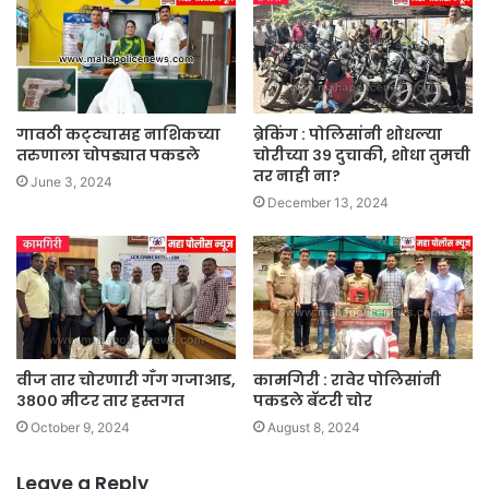
गावठी कट्ट्यासह नाशिकच्या
ब्रेकिंग : पोलिसांनी शोधल्या
तरुणाला चोपड्यात पकडले
चोरीच्या ३९ दुचाकी, शोधा तुमची
तर नाही ना?
June 3, 2024
December 13, 2024
वीज तार चोरणारी गँग गजाआड,
कामगिरी : रावेर पोलिसांनी
३८०० मीटर तार हस्तगत
पकडले बॅटरी चोर
October 9, 2024
August 8, 2024
Leave a Reply