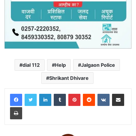
dial 112
Help
Jalgaon Police
Shrikant Dhivare
LinkedIn
Tumblr
Pinterest
Reddit
VKontakte
Share via Email
Print