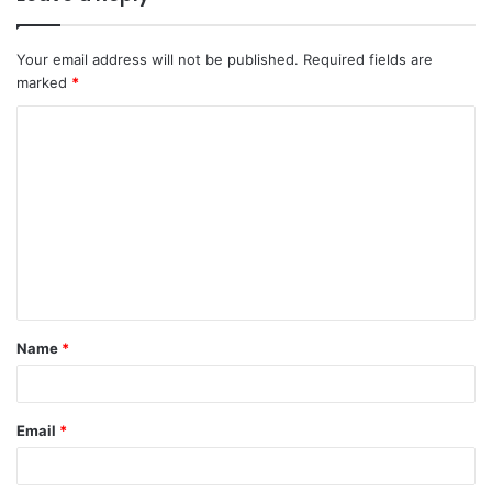
Your email address will not be published.
Required fields are
marked
*
C
o
m
m
e
n
t
Name
*
*
Email
*