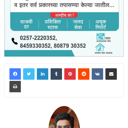
LinkedIn
Tumblr
Pinterest
Reddit
VKontakte
Share via Email
Print