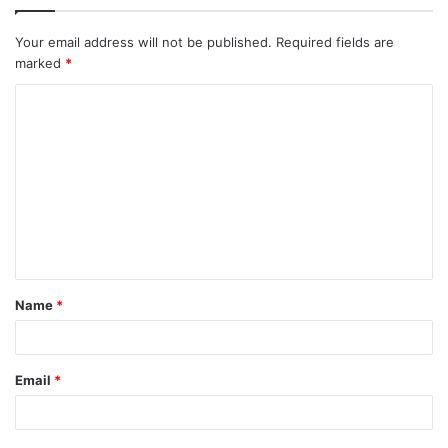
Your email address will not be published.
Required fields are
marked
*
C
o
m
m
e
n
t
Name
*
*
Email
*