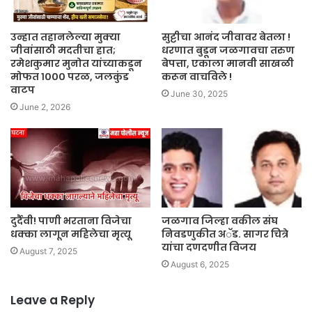
उन्हात तहानलेल्या मुक्या
सुट्टीचा आनंद जीवावर बेतला !
जीवांसाठी मदतीचा हात;
धरणात बुडून जळगावचा तरुण
रमेशकुमार मुनोत यांच्याकडून
बेपत्ता, एकाला मानवी साखळी
मोफत १००० परळ, जलकुंड
करून वाचविले !
वाटप
June 30, 2025
June 2, 2026
दुर्दैवी! पाणी भरताना विजेचा
जळगाव जिल्हा वकील संघ
धक्का लागून महिलेचा मृत्यू
निवडणुकीत अॅड. सागर चित्रे
यांचा दणदणीत विजय
August 7, 2025
August 6, 2025
Leave a Reply