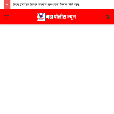
रिदम इरिगेशन ठिबक कंपनीचे संस्थापक कैलास निळे यांचा ‘मराठी उद्योजक पुरस्कार
Menu
S
fo