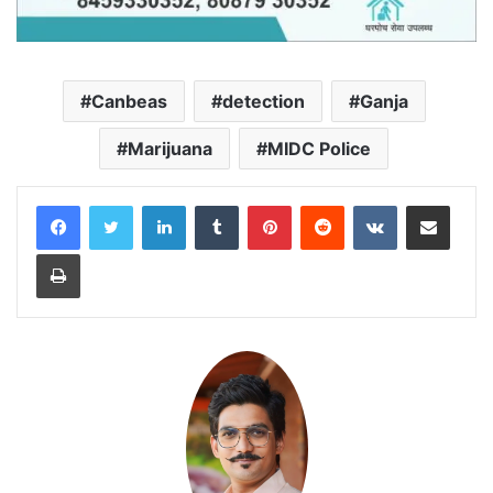
Canbeas
detection
Ganja
Marijuana
MIDC Police
LinkedIn
Tumblr
Pinterest
Reddit
VKontakte
Share via Email
Print