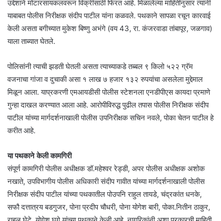
उद्देशाने मोटारसायकलवरून विक्रीसाठी फिरत आहे. मिळालेल्या माहितीनुसार त्यांनी
याबाबत पोलीस निरीक्षक संदीप पाटील यांना कळवले. पथकाने सापळा रचून कारवाई
केली असता बगीच्यात मुकेश बिष्णु अभंगे (वय 43, रा. कंजरवाडा तांबापूर, जळगाव)
याला ताब्यात घेतले.
पोलिसांनी त्याची झडती घेतली असता त्याच्याकडे तब्बल ९ किलो ५२२ ग्रॅम
वजनाचा गांजा व दुचाकी असा १ लाख ७ हजार १३२ रुपयांचा असलेला मुद्देमाल
मिळून आला. याप्रकरणी एमआयडीसी पोलीस स्टेशनला एनडीपीएस कायदा प्रमाणे
गुन्हा दाखल करण्यात आला आहे. आरोपीविरुद्ध पुढील तपास पोलीस निरीक्षक संदीप
पाटील यांच्या मार्गदर्शनाखाली पोलीस उपनिरीक्षक सचिन नवले, पोका चेतन पाटील हे
करीत आहे.
या पथकाने केली कामगिरी
संपूर्ण कामगिरी पोलीस अधीक्षक डॉ.महेश्वर रेड्डी, अपर पोलीस अधीक्षक अशोक
नखाते, उपविभागीय पोलीस अधिकारी संदीप गावीत यांच्या मार्गदर्शनाखाली पोलीस
निरीक्षक संदीप पाटील यांच्या पथकातील पोउपनि राहुल तायडे, चंद्रकांत धनके,
सफौ दत्तात्रय बडगुजर, पोना प्रदीप चौधरी, पोना योगेश बारी, पोका.नितीन ठाकुर,
राहुल घेटे, योगेश घुगे यांच्या पथकाने केली आहे. नागरिकांनी अशा प्रकारची माहिती