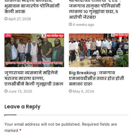
यावलची महिला कोठडीत,
घरफोडीच्या टोळीचा ‘द एंड’ :
भुसावळ बाजारपेठ पोलिसांनी
जळगाव तालुका पोलिसांनी
केली अटक
लावला १० गुन्ह्यांचा छडा, ५
आरोपी जेरबंद!
April 27, 2026
4 weeks ago
जुगाराच्या व्यसनाने महिलेने
Big Breaking : जळगाव
घरातच मारला डल्ला,
एमआयडीसीत तयार होत होती
एलसीबीने केली गुन्ह्याची उकल
बनावट दारू!
June 13, 2025
May 4, 2024
Leave a Reply
Your email address will not be published.
Required fields are
marked
*