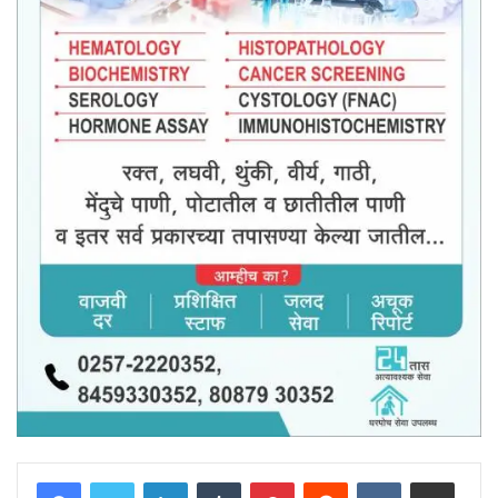
LinkedIn
Tumblr
Pinterest
Reddit
VKontakte
Share via Email