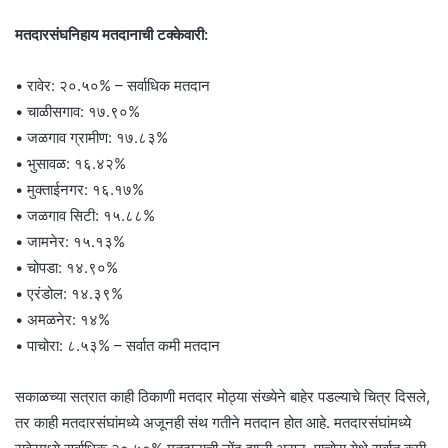
मतदारसंघनिहाय मतदानाची टक्केवारी:
• रावेर: २०.५०% – सर्वाधिक मतदान
• चाळीसगाव: १७.९०%
• जळगाव ग्रामीण: १७.८३%
• भुसावळ: १६.४२%
• मुक्ताईनगर: १६.१७%
• जळगाव सिटी: १५.८८%
• जामनेर: १५.१३%
• चोपडा: १४.९०%
• एरंडोल: १४.३९%
• अमळनेर: १४%
• पाचोरा: ८.५३% – सर्वात कमी मतदान
सकाळच्या सत्रात काही ठिकाणी मतदार मोठ्या संख्येने बाहेर पडल्याचे चित्र दिसले,
तर काही मतदारसंघांमध्ये अजूनही संथ गतीने मतदान होत आहे. मतदारसंघांमध्ये