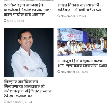
एक वेळ उद्धव बाळासाहेब
शाश्वत विकास करण्यासाठी
ठाकरेंच्या शिवसेनेला संधी द्या! :
कटिबद्ध – रोहिणीताई खडसे
करण पाटील यांचे आवाहन
November 6, 2024
May 1, 2024
मी अजून हिशोब चुकता करणार
आहे : गुलाबराव देवकरांचा इशार
November 18, 2024
जिल्ह्यात सर्वाधिक मते
मिळवणाऱ्या आमदारांमध्ये
मंगेश चव्हाण पहिले तर राज्यात
24 व्या क्रमांकावर
December 1, 2024