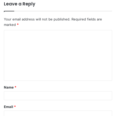
Leave a Reply
Your email address will not be published.
Required fields are
marked
*
C
o
m
m
e
n
t
Name
*
*
Email
*