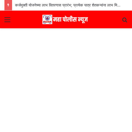
कर्जमुक्ती योजनेच्या लाभ वितरणास प्रारंभ; प्रत्येक पात्र शेतकऱ्यांना लाभ मिळणार– मुख्यमंत्री देवेंद्र फडणवीस
Menu
S
fo