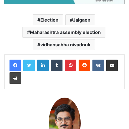
Election
Jalgaon
Maharashtra assembly election
vidhansabha nivadnuk
LinkedIn
Tumblr
Pinterest
Reddit
VKontakte
Share via Email
Print