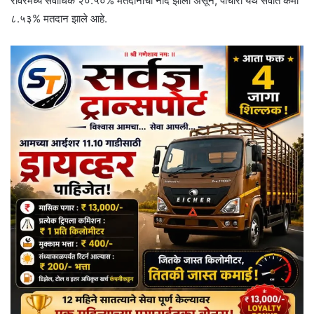
रावेरमध्ये सर्वाधिक २०.५०% मतदानाची नोंद झाली असून, पाचोरा येथे सर्वात कमी
८.५३% मतदान झाले आहे.