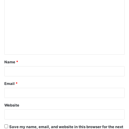
C
o
m
m
e
n
t
Name
*
*
Email
*
Website
Save my name, email, and website in this browser for the next