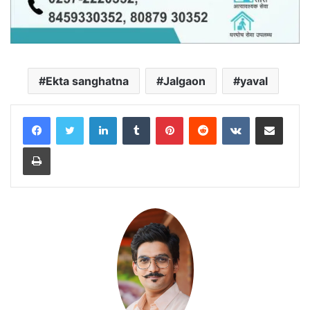
Ekta sanghatna
Jalgaon
yaval
LinkedIn
Tumblr
Pinterest
Reddit
VKontakte
Share via Email
Print