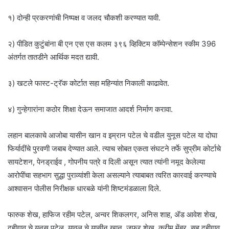
१) दोन्ही प्रकरणांची निष्पक्ष व जलद चौकशी करण्यात यावी.
२) पीडित कुटुंबांना बी एन एस एस कलम ३९६ व्हिक्टिम कॉम्पेन्सेशन स्कीम 396
अंतर्गत तातडीने आर्थिक मदत द्यावी.
३) खटले फास्ट-ट्रॅक कोर्टात सहा महिन्यांत निकाली काढावेत.
४) गुन्हेगारांना कठोर शिक्षा देऊन समाजात आदर्श निर्माण करावा.
लहान बालकाचे आजोबा यासीन खान व इम्रान पटेल चे वडील युनूस पटेल या दोघा
फिर्यादींचे पुरवणी जबाब देण्यात आले. त्याच सोबत एकता संघटने तर्फे सुप्रीम कोर्टाचे
सायटेशन, पेनड्राईव , गोपनीय पत्रे व दिली असून त्यात त्यांनी नमूद केलेल्या
आरोपींचा सहभाग सुद्धा पुराव्यांशी केला असल्याने त्याबाबत त्वरित कारवाई करण्याचे
आश्वासन पोलीस निरीक्षक धारबळे यांनी शिष्टमंडळाला दिले.
फारुक शेख, हाफिज रहीम पटेल, अन्वर शिकलगर, अनिस शाह, ॲड आवेश शेख,
दहीगाव चे युनूस पटेल, यावल चे यासीन खान, जफर शेख, करीम मेंबर, सह दहीगाव