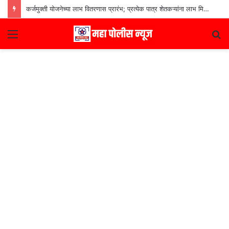
कर्जमुक्ती योजनेच्या लाभ वितरणास प्रारंभ; प्रत्येक पात्र शेतकऱ्यांना लाभ मिळणार– मुख्यमंत्री देवेंद्र फडणवीस
Menu
S
fo