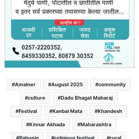
Amalner
August 2025
community
culture
Dadu Bhagat Maharaj
Festival
Kanbai Mata
Khandesh
Kinnar Akhada
Maharashtra
Pahunin
religious festival
rural