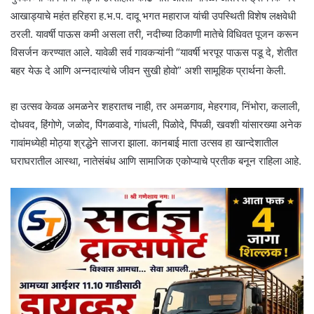
आखाड्याचे महंत हरिहरा ह.भ.प. दादू भगत महाराज यांची उपस्थिती विशेष लक्षवेधी
ठरली. यावर्षी पाऊस कमी असला तरी, नदीच्या ठिकाणी मातेचे विधिवत पूजन करून
विसर्जन करण्यात आले. यावेळी सर्व गावकऱ्यांनी “यावर्षी भरपूर पाऊस पडू दे, शेतीत
बहर येऊ दे आणि अन्नदात्यांचे जीवन सुखी होवो” अशी सामूहिक प्रार्थना केली.
हा उत्सव केवळ अमळनेर शहरातच नाही, तर अमळगाव, मेहरगाव, निंभोरा, कलाली,
दोधवद, हिंगोणे, जळोद, पिंगळवाडे, गांधली, पिळोदे, पिंपळी, खवशी यांसारख्या अनेक
गावांमध्येही मोठ्या श्रद्धेने साजरा झाला. कानबाई माता उत्सव हा खान्देशातील
घराघरातील आस्था, नातेसंबंध आणि सामाजिक एकोप्याचे प्रतीक बनून राहिला आहे.