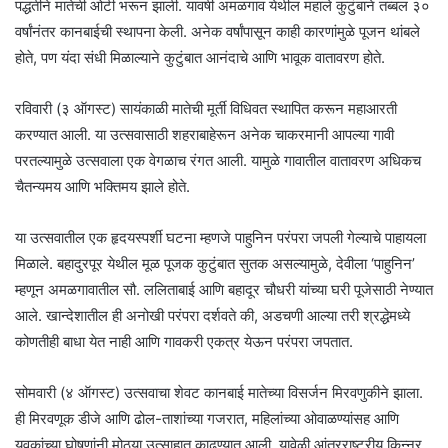
पद्धतीने मातेची ओटी भरून झाली. यावर्षी अमळगाव येथील महाले कुटुंबाने तब्बल ३०
वर्षांनंतर कानबाईची स्थापना केली. अनेक वर्षांपासून काही कारणांमुळे पूजन थांबले
होते, पण यंदा संधी मिळाल्याने कुटुंबात आनंदाचे आणि भावूक वातावरण होते.
रविवारी (३ ऑगस्ट) सायंकाळी मातेची मूर्ती विधिवत स्थापित करून महाआरती
करण्यात आली. या उत्सवासाठी शहराबाहेरून अनेक चाकरमानी आपल्या गावी
परतल्यामुळे उत्सवाला एक वेगळाच रंगत आली. यामुळे गावातील वातावरण अधिकच
चैतन्यमय आणि भक्तिमय झाले होते.
या उत्सवातील एक हृदयस्पर्शी घटना म्हणजे पाहुनिन परंपरा जपली गेल्याचे पाहायला
मिळाले. बहादुरपूर येथील मूळ पूजक कुटुंबात सुतक असल्यामुळे, देवीला ‘पाहुनिन’
म्हणून अमळगावातील सौ. ललिताबाई आणि बहादूर चौधरी यांच्या घरी पूजेसाठी नेण्यात
आले. खान्देशातील ही अनोखी परंपरा दर्शवते की, अडचणी आल्या तरी श्रद्धेमध्ये
कोणतीही बाधा येत नाही आणि गावकरी एकत्र येऊन परंपरा जपतात.
सोमवारी (४ ऑगस्ट) उत्सवाचा शेवट कानबाई मातेच्या विसर्जन मिरवणुकीने झाला.
ही मिरवणूक डीजे आणि ढोल-ताशांच्या गजरात, महिलांच्या ओवाळण्यांसह आणि
युवकांच्या घोषणांनी मोठ्या उत्साहात काढण्यात आली. यावेळी आंतरराष्ट्रीय किन्नर