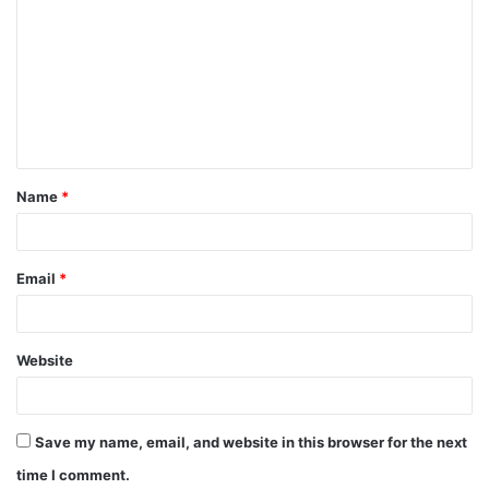
o
m
m
e
n
t
Name
*
*
Email
*
Website
Save my name, email, and website in this browser for the next
time I comment.