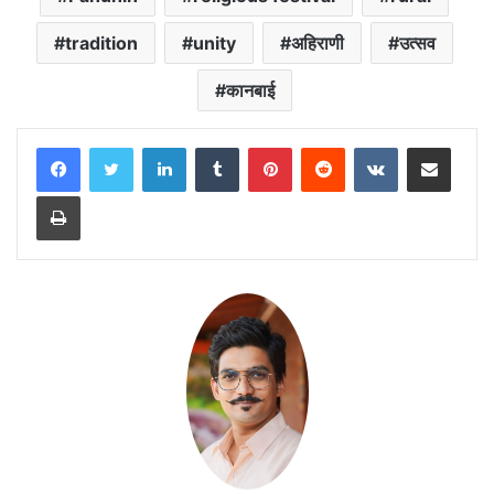
tradition
unity
अहिराणी
उत्सव
कानबाई
LinkedIn
Tumblr
Pinterest
Reddit
VKontakte
Share via Email
Print