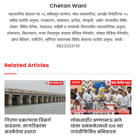
Chetan Wani
पत्रकारिता क्षेत्रात गत १६ वर्षांपासून कार्यरत. शोध पत्रकारिता, क्राईम रिपोर्टींगचा १५
वर्षांचा प्रदीर्घ अनुभव. राजकारण, प्रशासन, क्रीडा, संस्कृती, उद्योग जगतातील विशेष
लेखन. विविध दैनिक, मंत्रालय, माहिती व जनसंपर्क विभागातील पत्रकारितेचा अनुभव.
लोकसभा, विधानसभा, मनपा निवडणूक काळात मीडिया मॅनेजमेंट. सोशल मीडिया मॅनेजमेंट,
इमेज बिल्डिंग, मार्केटिंग, ब्रॅण्डिंग यासारख्या विविध क्षेत्राचा प्रदीर्घ अनुभव. संपर्क :
9823333119
Related Articles
गिरणा प्रकल्पाचा विसर्ग
लोकशाहीर अण्णाभाऊ साठे
वाढवला; नागरिकांना
यांना अमळनेरमध्ये १०५ व्या
सतर्कतेचा इशारा
जयंतीनिमित्त अभिवादन