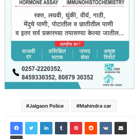
Jalgaon Police
Mahindra car
LinkedIn
Tumblr
Pinterest
Reddit
VKontakte
Share via Email
Print