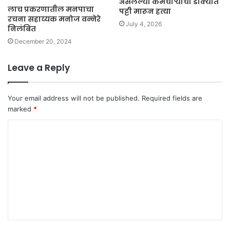
असलेल्या कर्मचाऱ्याची डोक्यात
लाच प्रकरणातील मनपाचा
पट्टी मारून हत्या
रचना सहाय्यक मनोज वन्नेरे
July 4, 2026
निलंबित
December 20, 2024
Leave a Reply
Your email address will not be published.
Required fields are
marked
*
C
o
m
m
e
n
t