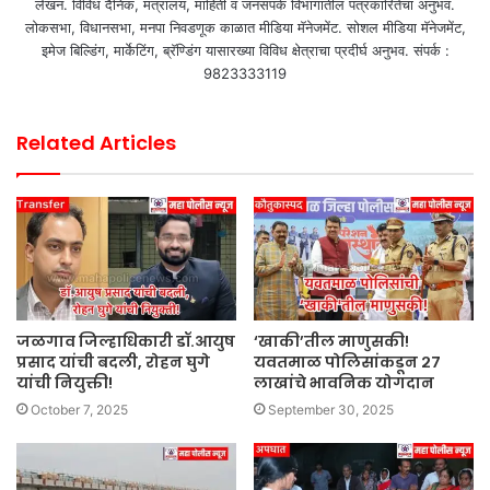
लेखन. विविध दैनिक, मंत्रालय, माहिती व जनसंपर्क विभागातील पत्रकारितेचा अनुभव.
लोकसभा, विधानसभा, मनपा निवडणूक काळात मीडिया मॅनेजमेंट. सोशल मीडिया मॅनेजमेंट,
इमेज बिल्डिंग, मार्केटिंग, ब्रॅण्डिंग यासारख्या विविध क्षेत्राचा प्रदीर्घ अनुभव. संपर्क :
9823333119
Related Articles
जळगाव जिल्हाधिकारी डॉ.आयुष
‘खाकी’तील माणुसकी!
प्रसाद यांची बदली, रोहन घुगे
यवतमाळ पोलिसांकडून २७
यांची नियुक्ती!
लाखांचे भावनिक योगदान
October 7, 2025
September 30, 2025