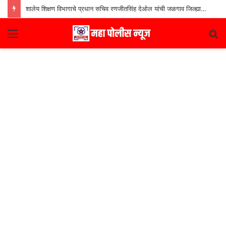
शालेय शिक्षण विभागाचे प्रधान सचिव रणजीतसिंह देओल यांची जळगाव जिल्ह्यातील शाळांना भेट
Menu
S
fo