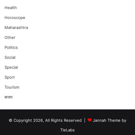
Health
Horoscope
Maharashtra
Other
Politics
Social
Special
Sport
Tourism
बाजार
© Copyright 2026, All Rights Reserved |
Jannah Theme by
TieLabs