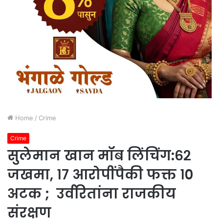
Home
/
Crime
Crime
सुलेमान खान मॉब लिंचिंग:६२
जखमा, १७ आरोपींपैकी फक्त १०
अटक ; उर्वरितांना राजकीय
संरक्षण