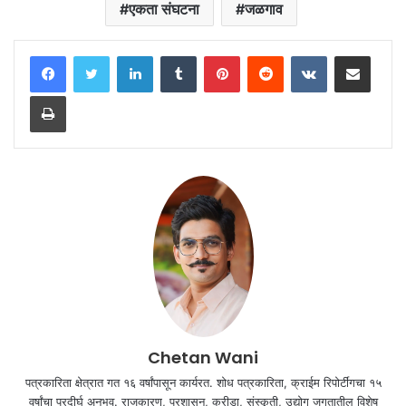
एकता संघटना
जळगाव
LinkedIn
Tumblr
Pinterest
Reddit
VKontakte
Share via Email
Print
Chetan Wani
पत्रकारिता क्षेत्रात गत १६ वर्षांपासून कार्यरत. शोध पत्रकारिता, क्राईम रिपोर्टींगचा १५
वर्षांचा प्रदीर्घ अनुभव. राजकारण, प्रशासन, क्रीडा, संस्कृती, उद्योग जगतातील विशेष