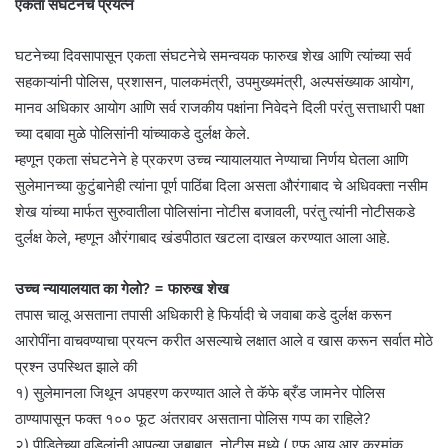
एकता संघटनेचे प्रयत्न
घटनेच्या दिवसापासून एकता संघटनेचे समन्वयक फारुख शेख आणि त्यांच्या सर्व
सहकाऱ्यांनी पोलिस, प्रशासन, पालकमंत्री, उपमुख्यमंत्री, अल्पसंख्याक आयोग,
मानव अधिकार आयोग आणि सर्व राजकीय पक्षांना निवेदने दिली परंतु सत्ताधारी पक्षा
च्या दबावा मुळे पोलिसांनी यांच्याकडे दुर्लक्ष केले.
म्हणून एकता संघटनेने हे प्रकरण उच्च न्यायालयात नेण्याचा निर्णय घेतला आणि
सुलेमानच्या कुटुंबानेही त्यांना पूर्ण पाठिंबा दिला असता औरंगाबाद चे अधिवक्ता नसीम
शेख यांच्या मार्फत सुरुवातीला पोलिसांना नोटीस बजावली, परंतु त्यांनी नोटीसकडे
दुर्लक्ष केले, म्हणून औरंगाबाद खंडपीठात खटला दाखल करण्यात आला आहे.
उच्च न्यायालयात का गेलो? = फारुख शेख
तपास चालू असताना तपासी अधिकारी हे फिर्यादी चे जवाबा कडे दुर्लक्ष करून
आरोपींना वाचवण्याचा प्रयत्न करीत असल्याचे लक्षात आले व खास करून सर्वात मोठे
प्रश्न उपस्थित झाले की
१) सुलेमानला जिथून अपहरण करण्यात आले ते कॅफे ब्रँड जामनेर पोलिस
ठाण्यापासून फक्त १०० फूट अंतरावर असताना पोलिस गप्प का राहिले?
२) पीडितेच्या वडिलांनी आपल्या जबाबात, नोटीस मध्ये ( एफ आय आर क्रमांक