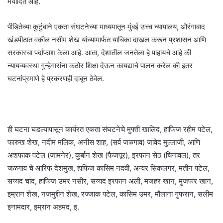
मर्यादित आहे.
पीडितेच्या कुटुंबाने एकता संघटनेच्या माध्यमातून मुंबई उच्च न्यायालय, औरंगाबाद
खंडपीठात वकील नसीम शेख यांच्यामार्फत याचिका दाखल करून प्रशासन आणि
सरकारचा पर्दाफाश केला आहे. आता, देशातील जनतेला हे पाहायचे आहे की
न्यायव्यवस्था गुन्हेगारांना कठोर शिक्षा देऊन कायद्याचे पालन करेल की इतर
घटनांप्रमाणे हे प्रकरणही दाबून ठेवेल.
ही घटना घडल्यापासून कार्यरत एकता संघटनेचे मुफ्ती खालिद, हाफिज रहीम पटेल,
फारुख शेख, नदीम मलिक, अनीस शाह, (सर्व जळगाव) जावेद मुल्लाजी, आणि
अशफाक पटेल (जामनेर), कुर्बान शेख (फैजपूर), इरफान सेठ (चिनावल), तर
जळगाव चे आरिफ देशमुख, हाफिज कासिम नदवी, अन्वर सिकलगर, मतीन पटेल,
सय्यद चांद, हाफिज उमर नसीर, सय्यद इरफान अली, मजहर खान, मुजफर खान,
इम्रान शेख, नजमुद्दीन शेख, रज्जाक पटेल, कासिम उमर, मौलाना गुफरान, सलीम
इनामदार, इम्रान अहमद, इ.