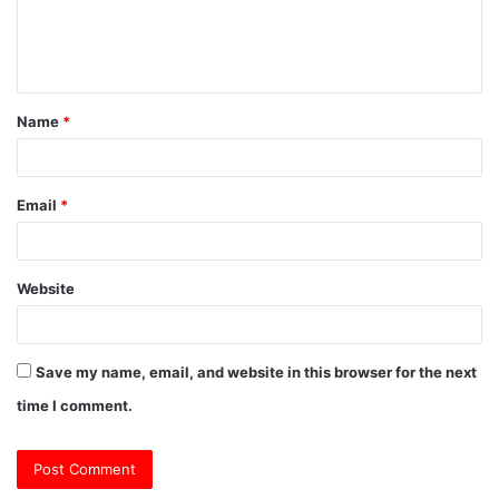
e
n
t
Name
*
*
Email
*
Website
Save my name, email, and website in this browser for the next
time I comment.