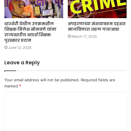
धारशेरी येथील उपक्रमशील
अपहरणाच्या संशयावरून दहशत
शिक्षक निलेश सोनवणे यांना
माजविणारा तरुण गजाआड!
राज्यस्तरीय आदर्श शिक्षक
March 17, 2025
पुरस्कार प्रदान
June 12, 2026
Leave a Reply
Your email address will not be published.
Required fields are
marked
*
C
o
m
m