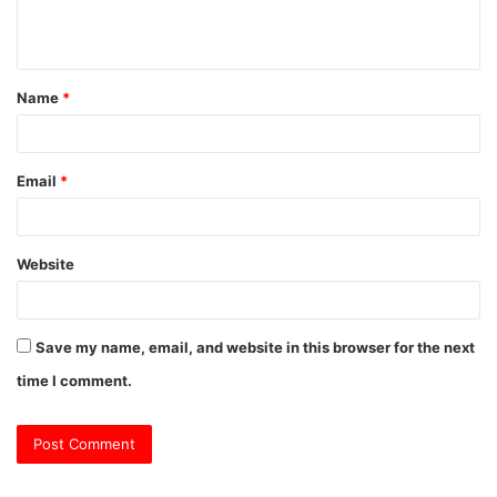
e
n
t
Name
*
*
Email
*
Website
Save my name, email, and website in this browser for the next
time I comment.