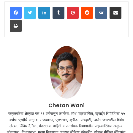
LinkedIn
Tumblr
Pinterest
Reddit
VKontakte
Share via Email
Print
Chetan Wani
पत्रकारिता क्षेत्रात गत १६ वर्षांपासून कार्यरत. शोध पत्रकारिता, क्राईम रिपोर्टींगचा १५
वर्षांचा प्रदीर्घ अनुभव. राजकारण, प्रशासन, क्रीडा, संस्कृती, उद्योग जगतातील विशेष
लेखन. विविध दैनिक, मंत्रालय, माहिती व जनसंपर्क विभागातील पत्रकारितेचा अनुभव.
लोकसभा, विधानसभा, मनपा निवडणूक काळात मीडिया मॅनेजमेंट. सोशल मीडिया मॅनेजमेंट,