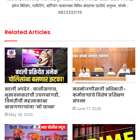
इमेज बिल्डिंग, मार्केटिंग, ब्रॅण्डिंग यासारख्या विविध क्षेत्राचा प्रदीर्घ अनुभव. संपर्क :
9823333119
Related Articles
बदली अपडेट : चाळीसगाव,
मतमोजणीसाठी अधिकारी-
भुसावळकरांची उचलबांगडी,
कर्मचाऱ्यांचे विशेष प्रशिक्षण
विनंतीची महत्वाकांक्षा
संपन्न
बाळगणाऱ्यांना ‘नो चान्स’
June 17, 2026
May 28, 2025