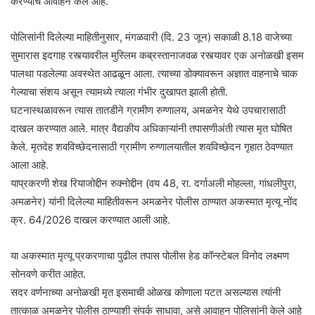
करण्याचे आवाहन केले आहे.
पोलिसांनी दिलेल्या माहितीनुसार, मंगळवारी (दि. 23 जून) सकाळी 8.18 वाजेच्या
सुमारास इदगाह रस्त्यावरील मुस्लिम कब्रस्तानाजवळ रस्त्यावर एक अनोळखी इसम
पालथा पडलेल्या अवस्थेत आढळून आला. त्याच्या डोक्यावरून अज्ञात वाहनाचे चाक
गेल्याचा संशय असून त्यामध्ये त्याला गंभीर दुखापत झाली होती.
घटनास्थळावरून त्यास तातडीने ग्रामीण रुग्णालय, अमळनेर येथे उपचारासाठी
दाखल करण्यात आले. मात्र वैद्यकीय अधिकाऱ्यांनी तपासणीअंती त्यास मृत घोषित
केले. मृतदेह शवविच्छेदनासाठी ग्रामीण रुग्णालयातील शवविच्छेदन गृहात ठेवण्यात
आला आहे.
याप्रकरणी शेख रियाजोद्दीन रुक्नोद्दीन (वय 48, रा. दर्गाअली मोहल्ला, गांधलीपुरा,
अमळनेर) यांनी दिलेल्या माहितीवरून अमळनेर पोलीस ठाण्यात अकस्मात मृत्यू नोंद
क्र. 64/2026 दाखल करण्यात आली आहे.
या अकस्मात मृत्यू प्रकरणाचा पुढील तपास पोलीस हेड कॉन्स्टेबल विनोद लक्ष्मण
सोनवणे करीत आहेत.
सदर वर्णनाच्या अनोळखी मृत इसमाची ओळख कोणाला पटत असल्यास त्यांनी
तात्काळ अमळनेर पोलीस ठाण्याशी संपर्क साधावा, असे आवाहन पोलिसांनी केले आहे