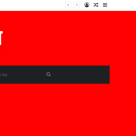
Log
Random
Sidebar
In
Article
Search
for