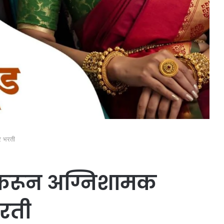
र भरती
करून अग्निशामक
रती