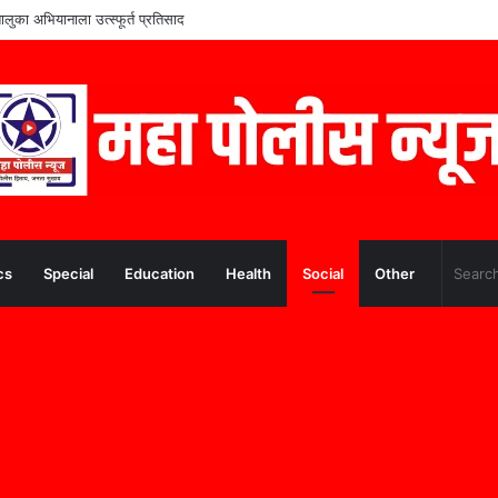
ंच्या शिक्षणाला आधार; ममुराबाद येथे शैक्षणिक साहित्याचे वाटप
cs
Special
Education
Health
Social
Other