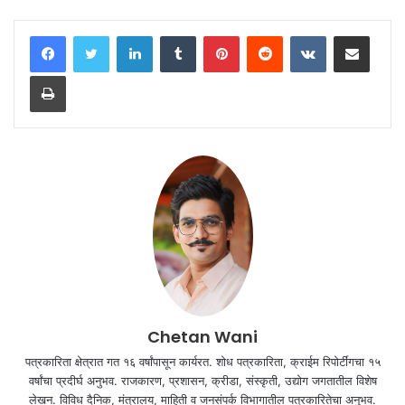
LinkedIn
Tumblr
Pinterest
Reddit
VKontakte
Share via Email
Print
Chetan Wani
पत्रकारिता क्षेत्रात गत १६ वर्षांपासून कार्यरत. शोध पत्रकारिता, क्राईम रिपोर्टींगचा १५
वर्षांचा प्रदीर्घ अनुभव. राजकारण, प्रशासन, क्रीडा, संस्कृती, उद्योग जगतातील विशेष
लेखन. विविध दैनिक, मंत्रालय, माहिती व जनसंपर्क विभागातील पत्रकारितेचा अनुभव.