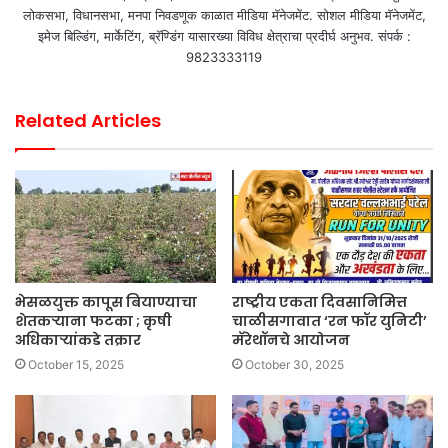
लोकसभा, विधानसभा, मनपा निवडणूक काळात मीडिया मॅनेजमेंट. सोशल मीडिया मॅनेजमेंट,
इमेज बिल्डिंग, मार्केटिंग, ब्रॅण्डिंग यासारख्या विविध क्षेत्राचा प्रदीर्घ अनुभव. संपर्क :
9823333119
Related Articles
भेसळयुक्त कापूस बियाण्याचा
राष्ट्रीय एकता दिवसानिमित्त
शेतकऱ्याना फटका ; कृषी
चाळीसगावात ‘रन फॉर युनिटी’
अधिकाऱ्यांकडे तक्रार
मॅरेथॉनचे आयोजन
October 15, 2025
October 30, 2025