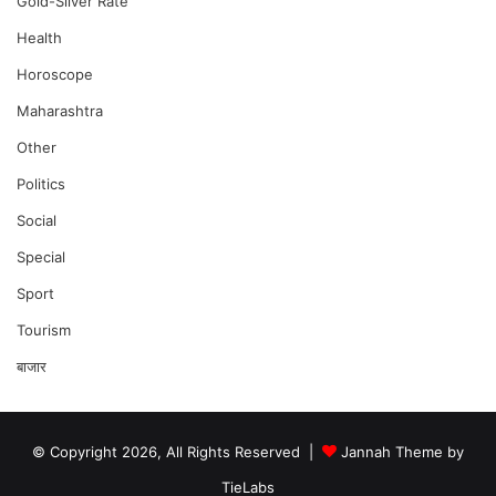
Gold-Silver Rate
Health
Horoscope
Maharashtra
Other
Politics
Social
Special
Sport
Tourism
बाजार
© Copyright 2026, All Rights Reserved |
Jannah Theme by
TieLabs