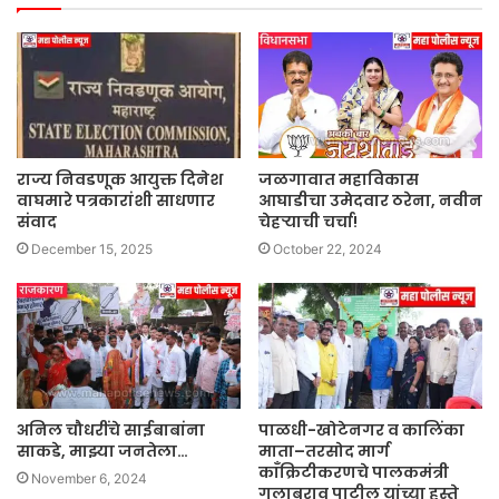
राज्य निवडणूक आयुक्त दिनेश
जळगावात महाविकास
वाघमारे पत्रकारांशी साधणार
आघाडीचा उमेदवार ठरेना, नवीन
संवाद
चेहऱ्याची चर्चा!
December 15, 2025
October 22, 2024
अनिल चौधरींचे साईबाबांना
पाळधी-खोटेनगर व कालिंका
साकडे, माझ्या जनतेला…
माता–तरसोद मार्ग
काँक्रिटीकरणचे पालकमंत्री
November 6, 2024
गुलाबराव पाटील यांच्या हस्ते