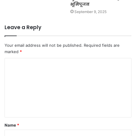
भूमिपूजन
September 9, 2025
Leave a Reply
Your email address will not be published.
Required fields are
marked
*
C
o
m
m
e
n
t
Name
*
*