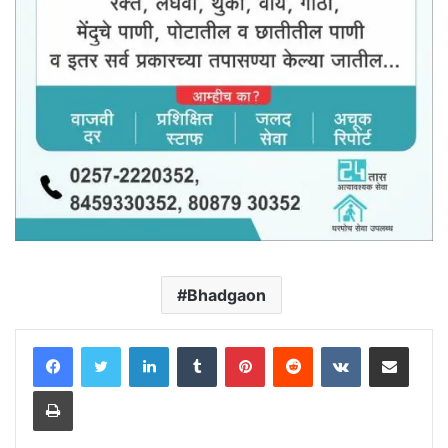
Bhadgaon
LinkedIn
Tumblr
Pinterest
Reddit
VKontakte
Share via Email
Print