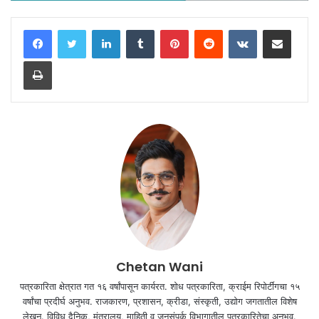
LinkedIn
Tumblr
Pinterest
Reddit
VKontakte
Share via Email
Print
Chetan Wani
पत्रकारिता क्षेत्रात गत १६ वर्षांपासून कार्यरत. शोध पत्रकारिता, क्राईम रिपोर्टींगचा १५
वर्षांचा प्रदीर्घ अनुभव. राजकारण, प्रशासन, क्रीडा, संस्कृती, उद्योग जगतातील विशेष
लेखन. विविध दैनिक, मंत्रालय, माहिती व जनसंपर्क विभागातील पत्रकारितेचा अनुभव.