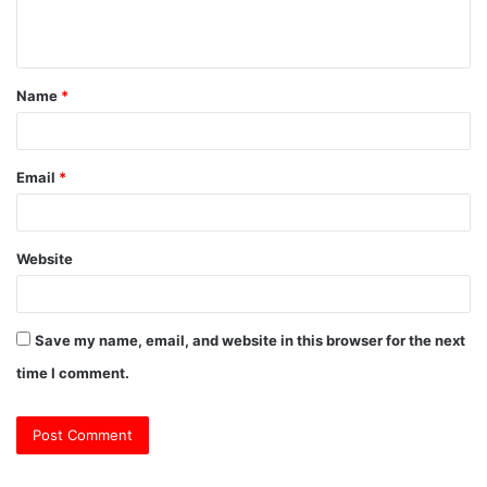
e
n
t
Name
*
*
Email
*
Website
Save my name, email, and website in this browser for the next
time I comment.