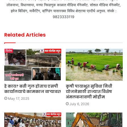
लोकसभा, विधानसभा, मनपा निवडणूक काळात मीडिया मॅनेजमेंट. सोशल मीडिया मॅनेजमेंट,
इमेज बिल्डिंग, मार्केटिंग, ब्रॅण्डिंग यासारख्या विविध क्षेत्राचा प्रदीर्घ अनुभव. संपर्क :
9823333119
Related Articles
हे काय? बत्ती गुल होताच एसपी
कृषी पायाभूत सुविधा निधी
कार्यालयाचे कामकाज वाऱ्यावर!
योजनेसाठी राज्यात विशेष
अंमलबजावणी मोहीम
May 17, 2025
July 6, 2026