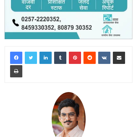
LinkedIn
Tumblr
Pinterest
Reddit
VKontakte
Share via Email
Print