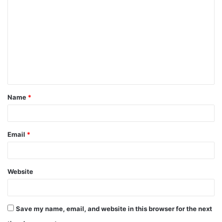
o
m
m
e
n
t
Name
*
*
Email
*
Website
Save my name, email, and website in this browser for the next