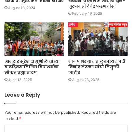
सरकार : मुख्यमंत्री एकनाथ शिंदे
संवर्धनाचे काम सातत्याने सुरु-
मुख्यमंत्री देवेंद्र फडणवीस
August 13, 2024
February 19, 2025
आमदार सुरेश दामू भोळे यांच्या
भाजप भडगाव तालुकाध्यक्ष पदी
वाढदिवसानिमित्त विद्यार्थ्यांना
विनोद नेरकर यांची नियुक्ती
मोफत वह्या वाटप
जाहीर
June 13, 2025
August 23, 2025
Leave a Reply
Your email address will not be published.
Required fields are
marked
*
C