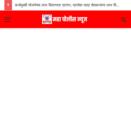
कर्जमुक्ती योजनेच्या लाभ वितरणास प्रारंभ; प्रत्येक पात्र शेतकऱ्यांना लाभ मिळणार– मुख्यमंत्री देवेंद्र फडणवीस
Menu
S
fo