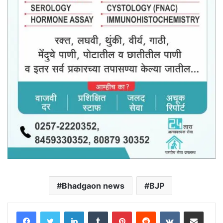
Bhadgaon news
BJP
LinkedIn
Tumblr
Pinterest
Reddit
VKontakte
Share via Email