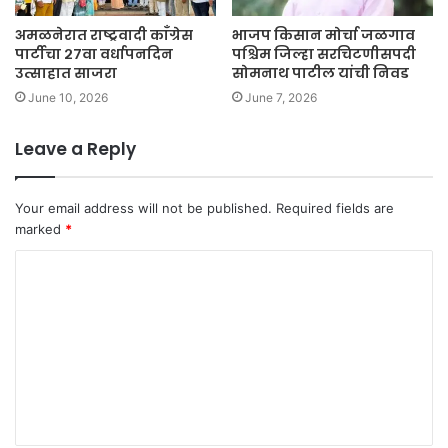
अमळनेरात राष्ट्रवादी काँग्रेस
भाजप किसान मोर्चा जळगाव
पार्टीचा २७वा वर्धापनदिन
पश्चिम जिल्हा सरचिटणीसपदी
उत्साहात साजरा
सोमनाथ पाटील यांची निवड
June 10, 2026
June 7, 2026
Leave a Reply
Your email address will not be published.
Required fields are
marked
*
C
o
m
m
e
n
t